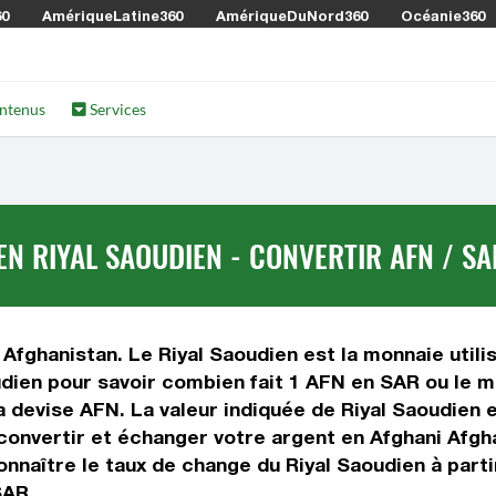
60
AmériqueLatine360
AmériqueDuNord360
Océanie360
ntenus
Services
N RIYAL SAOUDIEN - CONVERTIR AFN / SA
 Afghanistan. Le Riyal Saoudien est la monnaie utili
dien pour savoir combien fait 1 AFN en SAR ou le mo
la devise AFN. La valeur indiquée de Riyal Saoudien 
onvertir et échanger votre argent en Afghani Afghan
nnaître le taux de change du Riyal Saoudien à parti
SAR.