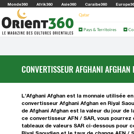
Monde360
Afrik360
Asie360
Caraibe360
Europe3
Qatar
Pays & Territoires
Co
CONVERTISSEUR AFGHANI AFGHAN E
L'Afghani Afghan est la monnaie utilisée en
convertisseur Afghani Afghan en Riyal Saou
de Afghani Afghan est la valeur du jour de 
ce convertisseur AFN / SAR, vous pourrez c
tableaux de valeurs SAR ci-dessous pour co
Riyal Saoudien et le taux de change AFN / 