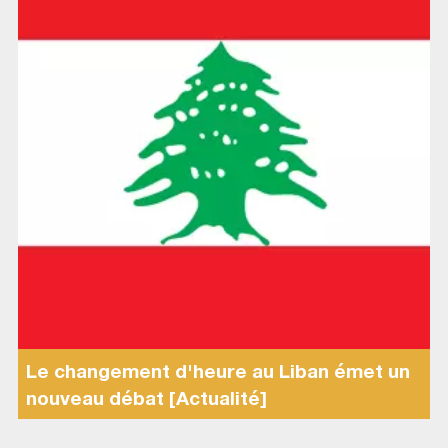
Le changement d'heure au Liban émet un
nouveau débat [Actualité]