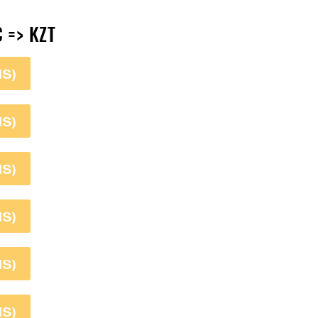
 => KZT
S)
S)
S)
S)
S)
S)