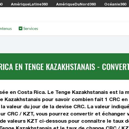
60
AmériqueLatine360
AmériqueDuNord360
Océanie360
ntenus
Services
ICA EN TENGE KAZAKHSTANAIS - CONVERT
isée en Costa Rica. Le Tenge Kazakhstanais est la m
e Kazakhstanais pour savoir combien fait 1 CRC en 
la valeur du jour de la devise CRC. La valeur indiq
ur CRC / KZT, vous pourrez convertir et échanger v
 de valeurs KZT ci-dessous pour connaître le taux 
 Tenge Kazakhstanais et le taux de change CRC / KZ