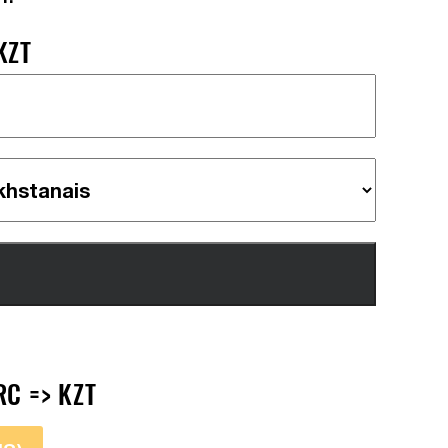
KZT
C => KZT