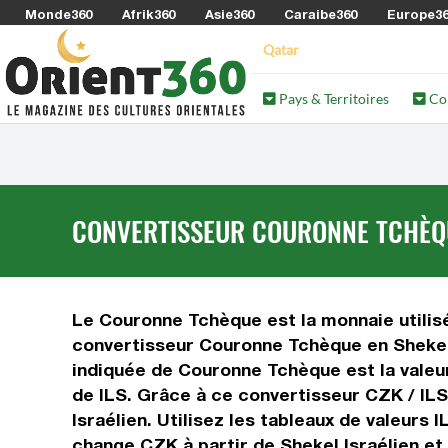
Monde360
Afrik360
Asie360
Caraibe360
Europe3
Qatar
Pays & Territoires
Co
CONVERTISSEUR COURONNE TCHÈQUE
Le Couronne Tchèque est la monnaie utilisée
convertisseur Couronne Tchèque en Shekel I
indiquée de Couronne Tchèque est la valeur 
de ILS. Grâce à ce convertisseur CZK / IL
Israélien. Utilisez les tableaux de valeurs
change CZK à partir de Shekel Israélien et