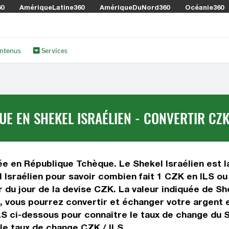
60
AmériqueLatine360
AmériqueDuNord360
Océanie360
ntenus
Services
 EN SHEKEL ISRAÉLIEN - CONVERTIR CZK 
 en République Tchèque. Le Shekel Israélien est la 
sraélien pour savoir combien fait 1 CZK en ILS ou 
du jour de la devise CZK. La valeur indiquée de She
S, vous pourrez convertir et échanger votre argent
 ILS ci-dessous pour connaître le taux de change du S
 le taux de change CZK / ILS.