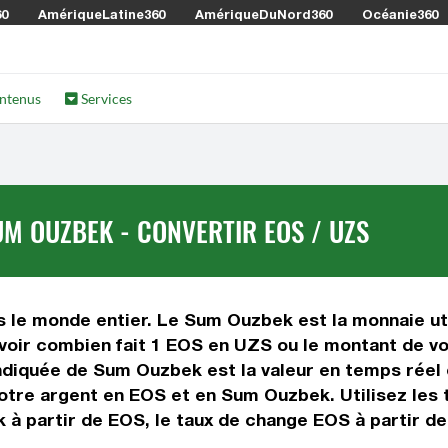
60
AmériqueLatine360
AmériqueDuNord360
Océanie360
ntenus
Services
M OUZBEK - CONVERTIR EOS / UZS
 le monde entier. Le Sum Ouzbek est la monnaie uti
ir combien fait 1 EOS en UZS ou le montant de votr
 indiquée de Sum Ouzbek est la valeur en temps rée
otre argent en EOS et en Sum Ouzbek. Utilisez les 
 à partir de EOS, le taux de change EOS à partir d