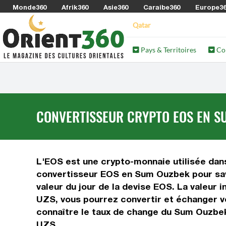
Monde360
Afrik360
Asie360
Caraibe360
Europe3
Qatar
Pays & Territoires
Co
CONVERTISSEUR CRYPTO EOS EN SU
L'EOS est une crypto-monnaie utilisée dans
convertisseur EOS en Sum Ouzbek pour savo
valeur du jour de la devise EOS. La valeur
UZS, vous pourrez convertir et échanger v
connaître le taux de change du Sum Ouzbek
UZS.