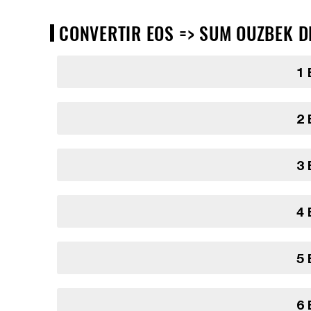
CONVERTIR EOS => SUM OUZBEK DE
1 
2 
3 
4 
5 
6 