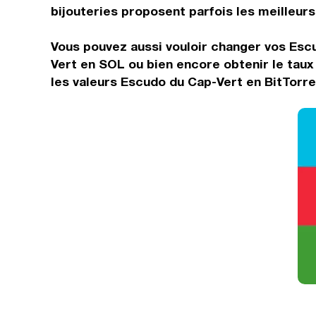
bijouteries proposent parfois les meilleurs 
Vous pouvez aussi vouloir changer vos Escu
Vert en SOL ou bien encore obtenir le tau
les valeurs Escudo du Cap-Vert en BitTorre