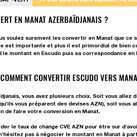
VERT EN MANAT AZERBAÏDJANAIS ?
s voulez surement les convertir en Manat que ce so
me est importante et plus il est primordial de bien 
d le montant en Escudo puis sa correspondance en M
 COMMENT CONVERTIR ESCUDO VERS MANA
anais, vous avez plusieurs choix. Soit vous allez 
 qu'ils vous préparent des devises AZN), soit vous 
in de faire votre conversion en Manat.
rder le taux de change CVE AZN pour être sur d'avoir
 n'hésitez pas à négocier le montant en Manat à pa