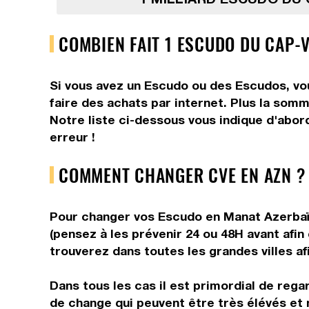
COMBIEN FAIT 1 ESCUDO DU CAP-
Si vous avez un Escudo ou des Escudos, vou
faire des achats par internet. Plus la som
Notre liste ci-dessous vous indique d'abor
erreur !
COMMENT CHANGER CVE EN AZN ?
Pour changer vos Escudo en Manat Azerbaïdj
(pensez à les prévenir 24 ou 48H avant afin
trouverez dans toutes les grandes villes af
Dans tous les cas il est primordial de rega
de change qui peuvent être très élévés et