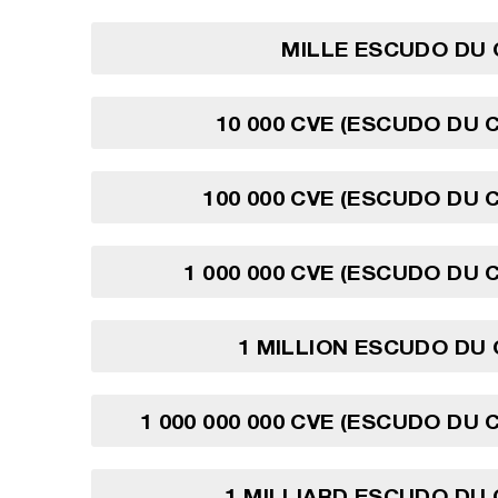
MILLE ESCUDO DU 
10 000 CVE (ESCUDO DU 
100 000 CVE (ESCUDO DU 
1 000 000 CVE (ESCUDO DU 
1 MILLION ESCUDO DU
1 000 000 000 CVE (ESCUDO DU 
1 MILLIARD ESCUDO DU