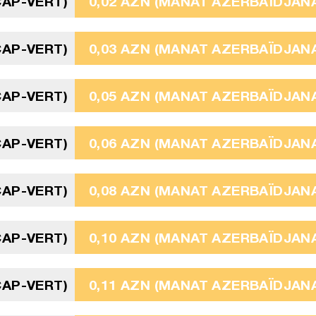
CAP-VERT)
0,02 AZN (MANAT AZERBAÏDJANA
CAP-VERT)
0,03 AZN (MANAT AZERBAÏDJANA
CAP-VERT)
0,05 AZN (MANAT AZERBAÏDJANA
CAP-VERT)
0,06 AZN (MANAT AZERBAÏDJANA
CAP-VERT)
0,08 AZN (MANAT AZERBAÏDJANA
CAP-VERT)
0,10 AZN (MANAT AZERBAÏDJANA
CAP-VERT)
0,11 AZN (MANAT AZERBAÏDJANA