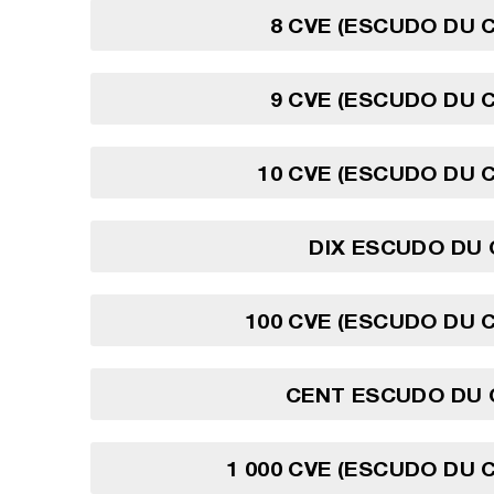
8 CVE (ESCUDO DU 
9 CVE (ESCUDO DU 
10 CVE (ESCUDO DU 
DIX ESCUDO DU
100 CVE (ESCUDO DU 
CENT ESCUDO DU 
1 000 CVE (ESCUDO DU 