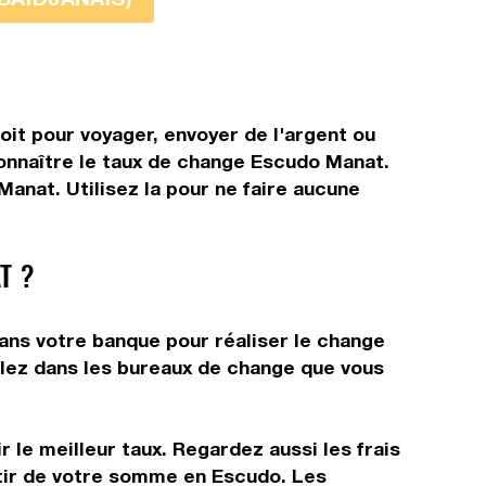
it pour voyager, envoyer de l'argent ou
connaître le taux de change Escudo Manat.
anat. Utilisez la pour ne faire aucune
T ?
dans votre banque pour réaliser le change
allez dans les bureaux de change que vous
 le meilleur taux. Regardez aussi les frais
rtir de votre somme en Escudo. Les