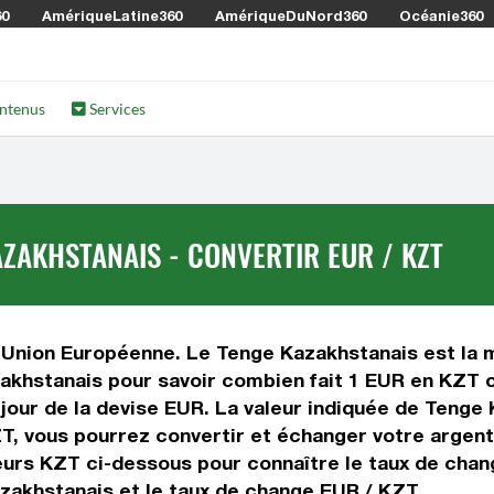
60
AmériqueLatine360
AmériqueDuNord360
Océanie360
ntenus
Services
ZAKHSTANAIS - CONVERTIR EUR / KZT
 Union Européenne. Le Tenge Kazakhstanais est la m
khstanais pour savoir combien fait 1 EUR en KZT ou
 jour de la devise EUR. La valeur indiquée de Tenge 
T, vous pourrez convertir et échanger votre argen
leurs KZT ci-dessous pour connaître le taux de cha
zakhstanais et le taux de change EUR / KZT.