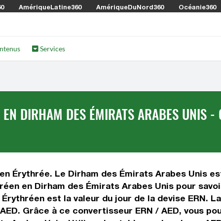
60
AmériqueLatine360
AmériqueDuNord360
Océanie360
ntenus
Services
EN DIRHAM DES ÉMIRATS ARABES UNIS - 
 en Érythrée. Le Dirham des Émirats Arabes Unis es
thréen en Dirham des Émirats Arabes Unis pour savo
 Érythréen est la valeur du jour de la devise ERN. 
e AED. Grâce à ce convertisseur ERN / AED, vous po