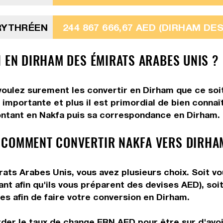
ÉRYTHRÉEN
244 867 666,67 AED (DIRHAM DE
N EN DIRHAM DES ÉMIRATS ARABES UNIS ?
voulez surement les convertir en Dirham que ce soit
 importante et plus il est primordial de bien conna
ontant en Nakfa puis sa correspondance en Dirham. Ut
 COMMENT CONVERTIR NAKFA VERS DIRHA
ts Arabes Unis, vous avez plusieurs choix. Soit vou
ant afin qu'ils vous préparent des devises AED), soi
es afin de faire votre conversion en Dirham.
rder le taux de change ERN AED pour être sur d'avoir