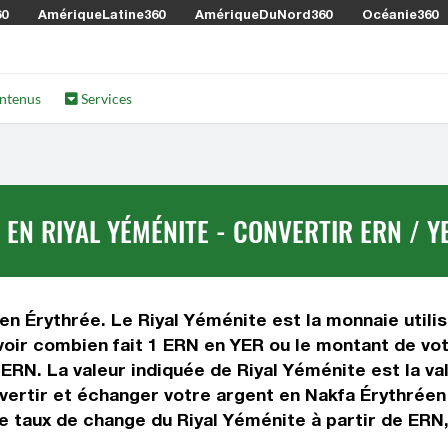
60
AmériqueLatine360
AmériqueDuNord360
Océanie360
ntenus
Services
EN RIYAL YÉMÉNITE - CONVERTIR ERN / Y
 en Érythrée. Le Riyal Yéménite est la monnaie utili
oir combien fait 1 ERN en YER ou le montant de vot
e ERN. La valeur indiquée de Riyal Yéménite est la v
ertir et échanger votre argent en Nakfa Érythréen e
e taux de change du Riyal Yéménite à partir de ERN,