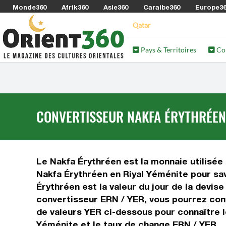
Monde360
Afrik360
Asie360
Caraibe360
Europe3
Qatar
Pays & Territoires
Co
CONVERTISSEUR NAKFA ÉRYTHRÉEN 
Le Nakfa Érythréen est la monnaie utilisée
Nakfa Érythréen en Riyal Yéménite pour sav
Érythréen est la valeur du jour de la devis
convertisseur ERN / YER, vous pourrez conv
de valeurs YER ci-dessous pour connaître l
Yéménite et le taux de change ERN / YER.