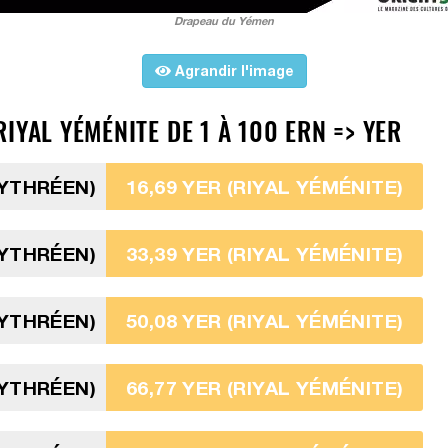
Drapeau du Yémen
Agrandir l'image
IYAL YÉMÉNITE DE 1 À 100 ERN => YER
RYTHRÉEN)
16,69 YER (RIYAL YÉMÉNITE)
RYTHRÉEN)
33,39 YER (RIYAL YÉMÉNITE)
RYTHRÉEN)
50,08 YER (RIYAL YÉMÉNITE)
RYTHRÉEN)
66,77 YER (RIYAL YÉMÉNITE)