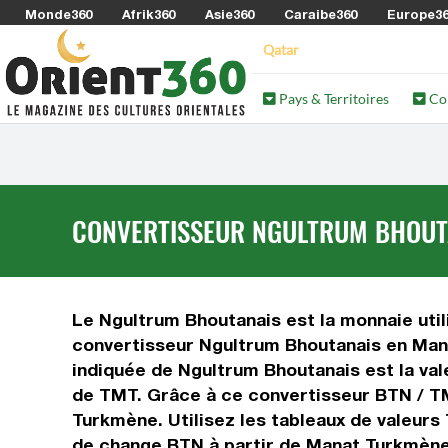
Monde360
Afrik360
Asie360
Caraibe360
Europe3
Qatar
Pays & Territoires
Co
CONVERTISSEUR NGULTRUM BHOUTA
Le Ngultrum Bhoutanais est la monnaie util
convertisseur Ngultrum Bhoutanais en Mana
indiquée de Ngultrum Bhoutanais est la val
de TMT. Grâce à ce convertisseur BTN / TM
Turkmène. Utilisez les tableaux de valeurs
de change BTN à partir de Manat Turkmène