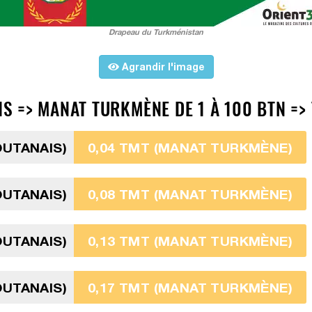
Drapeau du Turkménistan
Agrandir l'image
 => MANAT TURKMÈNE DE 1 À 100 BTN =>
OUTANAIS)
0,04 TMT (MANAT TURKMÈNE)
OUTANAIS)
0,08 TMT (MANAT TURKMÈNE)
OUTANAIS)
0,13 TMT (MANAT TURKMÈNE)
OUTANAIS)
0,17 TMT (MANAT TURKMÈNE)