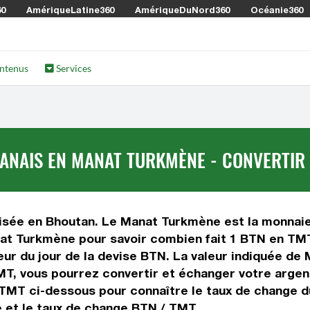
60
AmériqueLatine360
AmériqueDuNord360
Océanie360
ntenus
Services
NAIS EN MANAT TURKMÈNE - CONVERTIR 
isée en Bhoutan. Le Manat Turkmène est la monnaie 
t Turkmène pour savoir combien fait 1 BTN en TMT 
eur du jour de la devise BTN. La valeur indiquée de
T, vous pourrez convertir et échanger votre argen
 TMT ci-dessous pour connaître le taux de change d
 et le taux de change BTN / TMT.