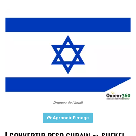
Drapeau de l'Israël
Agrandir l'image
CONVERTIR PESO CUBAIN => SHEKEL