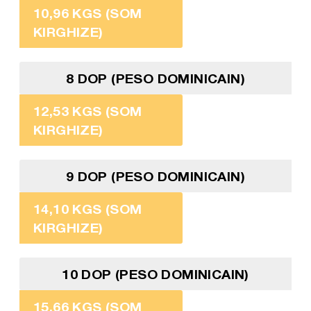
10,96 KGS (SOM
KIRGHIZE)
8 DOP (PESO DOMINICAIN)
12,53 KGS (SOM
KIRGHIZE)
9 DOP (PESO DOMINICAIN)
14,10 KGS (SOM
KIRGHIZE)
10 DOP (PESO DOMINICAIN)
15,66 KGS (SOM