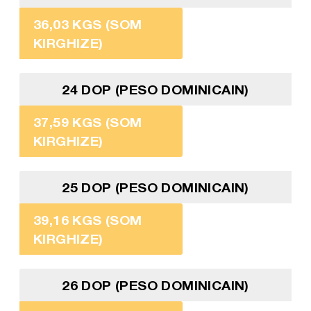
36,03 KGS (SOM
KIRGHIZE)
24 DOP (PESO DOMINICAIN)
37,59 KGS (SOM
KIRGHIZE)
25 DOP (PESO DOMINICAIN)
39,16 KGS (SOM
KIRGHIZE)
26 DOP (PESO DOMINICAIN)