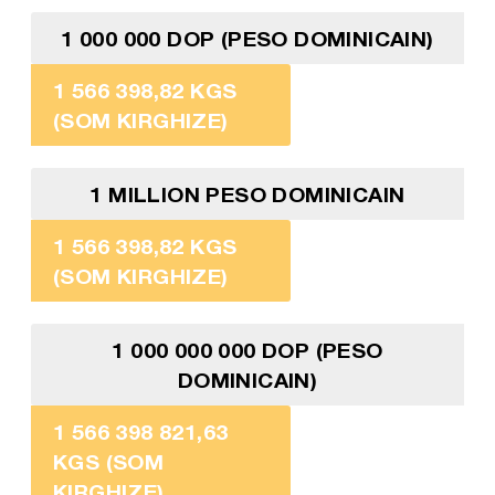
1 000 000 DOP (PESO DOMINICAIN)
1 566 398,82 KGS
(SOM KIRGHIZE)
1 MILLION PESO DOMINICAIN
1 566 398,82 KGS
(SOM KIRGHIZE)
1 000 000 000 DOP (PESO
DOMINICAIN)
1 566 398 821,63
KGS (SOM
KIRGHIZE)