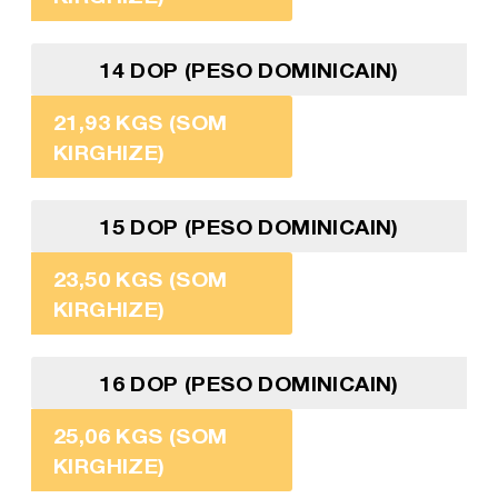
14 DOP (PESO DOMINICAIN)
21,93 KGS (SOM
KIRGHIZE)
15 DOP (PESO DOMINICAIN)
23,50 KGS (SOM
KIRGHIZE)
16 DOP (PESO DOMINICAIN)
25,06 KGS (SOM
KIRGHIZE)