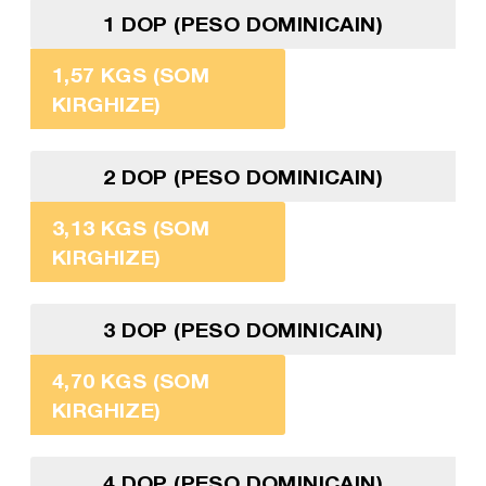
1 DOP (PESO DOMINICAIN)
1,57 KGS (SOM
KIRGHIZE)
2 DOP (PESO DOMINICAIN)
3,13 KGS (SOM
KIRGHIZE)
3 DOP (PESO DOMINICAIN)
4,70 KGS (SOM
KIRGHIZE)
4 DOP (PESO DOMINICAIN)