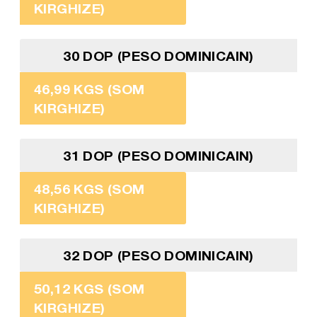
KIRGHIZE)
30 DOP (PESO DOMINICAIN)
46,99 KGS (SOM
KIRGHIZE)
31 DOP (PESO DOMINICAIN)
48,56 KGS (SOM
KIRGHIZE)
32 DOP (PESO DOMINICAIN)
50,12 KGS (SOM
KIRGHIZE)