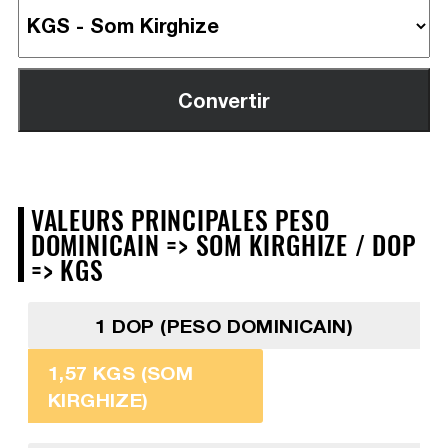
VALEURS PRINCIPALES PESO
DOMINICAIN => SOM KIRGHIZE / DOP
=> KGS
1 DOP (PESO DOMINICAIN)
1,57 KGS (SOM
KIRGHIZE)