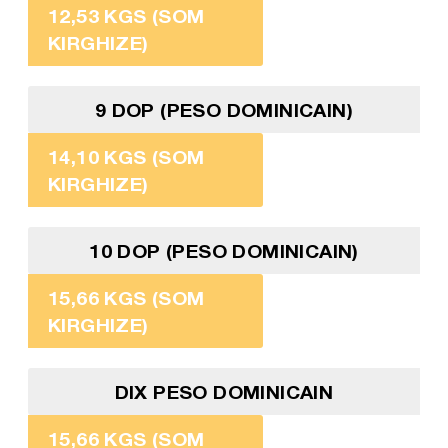
12,53 KGS (SOM
KIRGHIZE)
9 DOP (PESO DOMINICAIN)
14,10 KGS (SOM
KIRGHIZE)
10 DOP (PESO DOMINICAIN)
15,66 KGS (SOM
KIRGHIZE)
DIX PESO DOMINICAIN
15,66 KGS (SOM