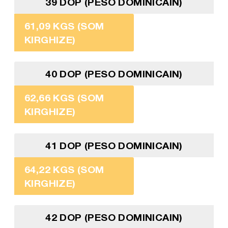
39 DOP (PESO DOMINICAIN)
61,09 KGS (SOM
KIRGHIZE)
40 DOP (PESO DOMINICAIN)
62,66 KGS (SOM
KIRGHIZE)
41 DOP (PESO DOMINICAIN)
64,22 KGS (SOM
KIRGHIZE)
42 DOP (PESO DOMINICAIN)