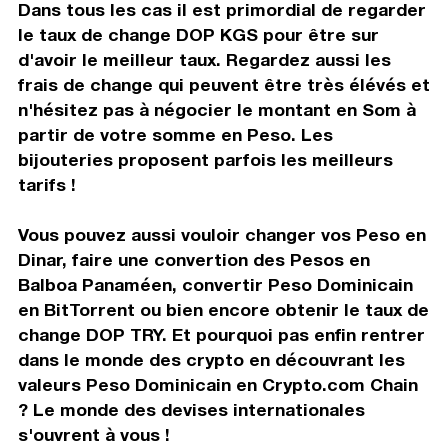
Dans tous les cas il est primordial de regarder
le taux de change DOP KGS pour être sur
d'avoir le meilleur taux. Regardez aussi les
frais de change qui peuvent être très élévés et
n'hésitez pas à négocier le montant en Som à
partir de votre somme en Peso. Les
bijouteries proposent parfois les meilleurs
tarifs !
Vous pouvez aussi vouloir changer vos Peso en
Dinar, faire une convertion des Pesos en
Balboa Panaméen, convertir Peso Dominicain
en BitTorrent ou bien encore obtenir le taux de
change DOP TRY. Et pourquoi pas enfin rentrer
dans le monde des crypto en découvrant les
valeurs Peso Dominicain en Crypto.com Chain
? Le monde des devises internationales
s'ouvrent à vous !