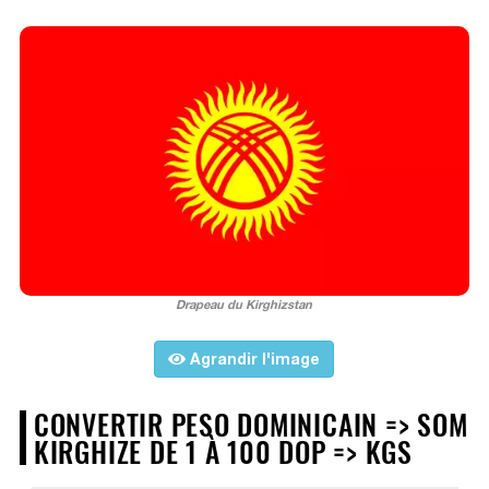
Drapeau du Kirghizstan
Agrandir l'image
CONVERTIR PESO DOMINICAIN => SOM
KIRGHIZE DE 1 À 100 DOP => KGS