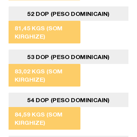
52 DOP (PESO DOMINICAIN)
81,45 KGS (SOM
KIRGHIZE)
53 DOP (PESO DOMINICAIN)
83,02 KGS (SOM
KIRGHIZE)
54 DOP (PESO DOMINICAIN)
84,59 KGS (SOM
KIRGHIZE)