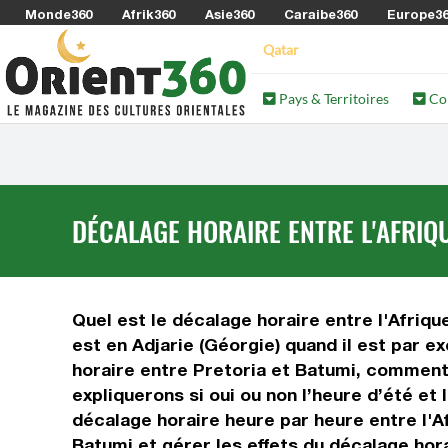
Monde360
Afrik360
Asie360
Caraibe360
Europe3
Qatar
Pays & Territoires
Co
DÉCALAGE HORAIRE ENTRE L'AFRIQU
Quel est le décalage horaire entre l'Afrique
est en Adjarie (Géorgie) quand il est par e
horaire entre Pretoria et Batumi, comment c
expliquerons si oui ou non l’heure d’été et
décalage horaire heure par heure entre l'Af
Batumi et gérer les effets du décalage hora