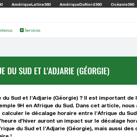
60
AmériqueLatine360
AmériqueDuNord360
Océanie360
ntenus
Services
E DU SUD ET L'ADJARIE (GÉORGIE)
 du Sud et l'Adjarie (Géorgie) ? Il est important de l
xemple 9H en Afrique du Sud. Dans cet article, nous 
alculer le décalage horaire entre l'Afrique du Sud 
 l’heure d’hiver auront un impact sur le décalage h
rique du Sud et l'Adjarie (Géorgie), mais aussi des
ire !