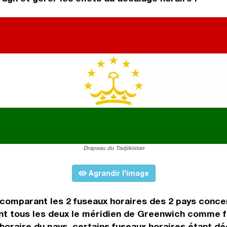
Drapeau du Tadjikistan
Agrandir l'image
n comparant les 2 fuseaux horaires des 2 pays conc
nt tous les deux le méridien de Greenwich comme f
oraire du pays, certains fuseaux horaires étant déca