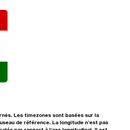
ernés. Les timezones sont basées sur la
useau de référence. La longitude n'est pas
lés par rapport à l'axe longitudinal. Il est