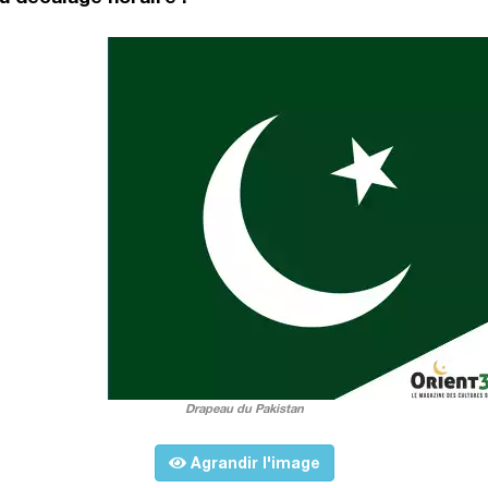
Drapeau du Pakistan
Agrandir l'image