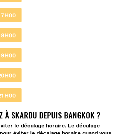
17H00
18H00
19H00
20H00
21H00
EZ À SKARDU DEPUIS BANGKOK ?
viter le décalage horaire. Le décalage
s pour éviter le décalage horaire quand vous