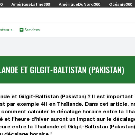
60
AmériqueLatine360
AmériqueDuNord360
Océanie360
ntenus
Services
ANDE ET GILGIT-BALTISTAN (PAKISTAN)
nde et Gilgit-Baltistan (Pakistan) ? Il est important
l est par exemple 4H en Thaïlande. Dans cet article, n
comment calculer le décalage horaire entre la Thaïl
té et l’heure d’hiver auront un impact sur le décal
re entre la Thaïlande et Gilgit-Baltistan (Pakistan
u décalage horaire !