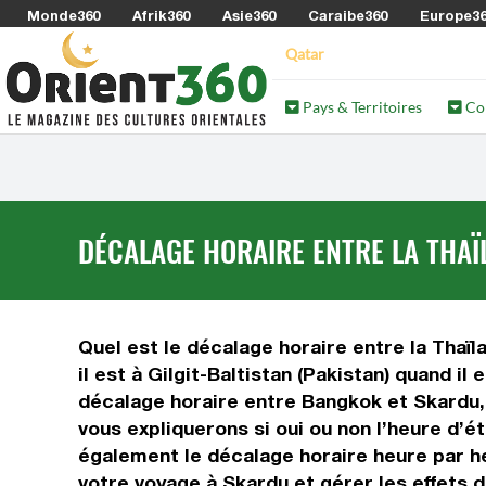
Monde360
Afrik360
Asie360
Caraibe360
Europe3
Qatar
Pays & Territoires
Co
DÉCALAGE HORAIRE ENTRE LA THAÏL
Quel est le décalage horaire entre la Thaïla
il est à Gilgit-Baltistan (Pakistan) quand i
décalage horaire entre Bangkok et Skardu, 
vous expliquerons si oui ou non l’heure d’é
également le décalage horaire heure par heu
votre voyage à Skardu et gérer les effets d