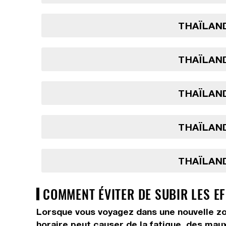
THAÏLAND
THAÏLAND
THAÏLAND
THAÏLAND
THAÏLAND
COMMENT ÉVITER DE SUBIR LES E
Lorsque vous voyagez dans une nouvelle zo
horaire peut causer de la fatigue, des maux 