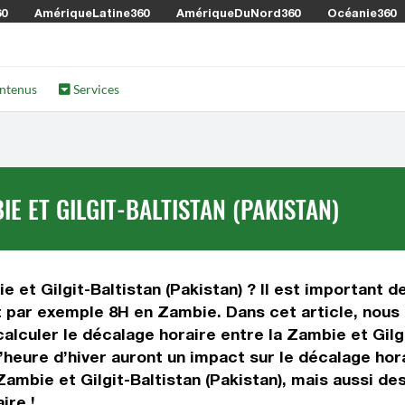
60
AmériqueLatine360
AmériqueDuNord360
Océanie360
ntenus
Services
E ET GILGIT-BALTISTAN (PAKISTAN)
 et Gilgit-Baltistan (Pakistan) ? Il est important de
est par exemple 8H en Zambie. Dans cet article, nous
lculer le décalage horaire entre la Zambie et Gilgi
 l’heure d’hiver auront un impact sur le décalage h
Zambie et Gilgit-Baltistan (Pakistan), mais aussi de
ire !