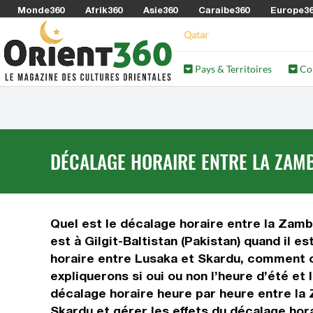
Monde360
Afrik360
Asie360
Caraibe360
Europe3
Qatar
Pays & Territoires
Co
DÉCALAGE HORAIRE ENTRE LA ZAMBI
Quel est le décalage horaire entre la Zambie
est à Gilgit-Baltistan (Pakistan) quand il 
horaire entre Lusaka et Skardu, comment ca
expliquerons si oui ou non l’heure d’été et
décalage horaire heure par heure entre la 
Skardu et gérer les effets du décalage hora