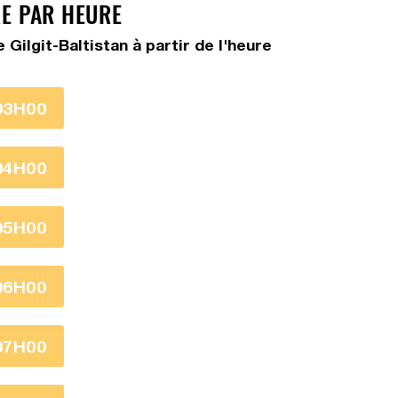
RE PAR HEURE
ilgit-Baltistan à partir de l'heure
03H00
04H00
05H00
06H00
07H00