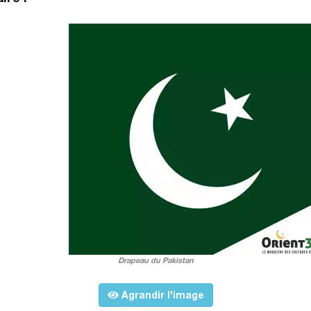
Drapeau du Pakistan
Agrandir l'image