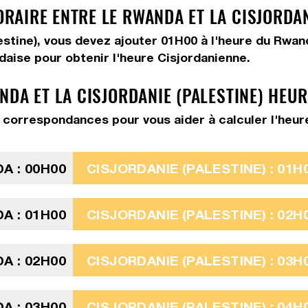
AIRE ENTRE LE RWANDA ET LA CISJORDANI
lestine), vous devez
ajouter 01H00
à l'heure du Rwan
daise pour obtenir l'heure Cisjordanienne.
NDA ET LA CISJORDANIE (PALESTINE) HEU
correspondances pour vous aider à calculer l'heure
A : 00H00
CISJORDANIE (PALESTINE) : 01H
A : 01H00
CISJORDANIE (PALESTINE) : 02H
A : 02H00
CISJORDANIE (PALESTINE) : 03H
A : 03H00
CISJORDANIE (PALESTINE) : 04H