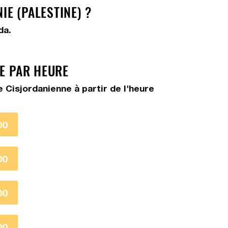
E (PALESTINE) ?
da.
RE PAR HEURE
 Cisjordanienne à partir de l'heure
00
00
00
00