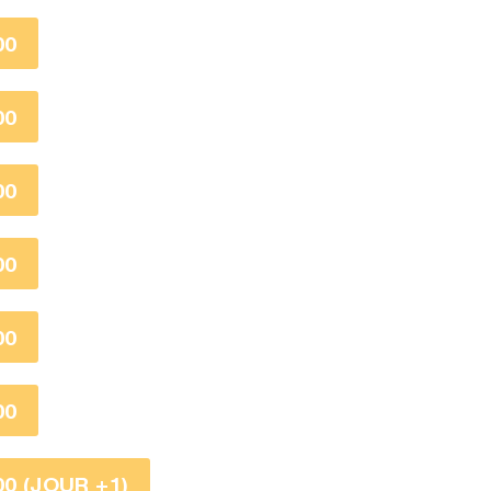
00
00
00
00
00
00
0 (JOUR +1)