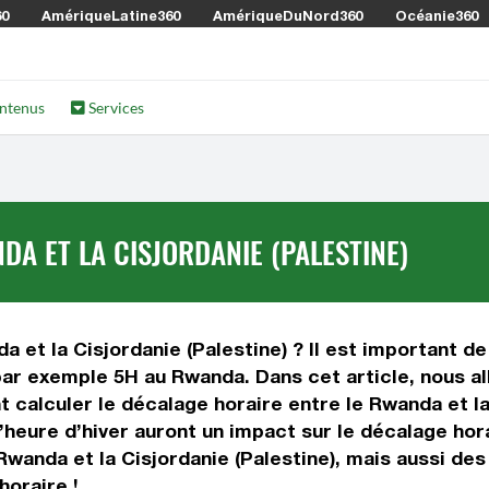
60
AmériqueLatine360
AmériqueDuNord360
Océanie360
ntenus
Services
A ET LA CISJORDANIE (PALESTINE)
 et la Cisjordanie (Palestine) ? Il est important de 
 par exemple 5H au Rwanda. Dans cet article, nous a
 calculer le décalage horaire entre le Rwanda et la 
 l’heure d’hiver auront un impact sur le décalage h
Rwanda et la Cisjordanie (Palestine), mais aussi de
horaire !