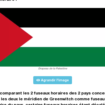
Drapeau de la Palestine
Agrandir l'image
 comparant les 2 fuseaux horaires des 2 pays conce
 les deux le méridien de Greenwitch comme fuseau d
aire du pays, certains fuseaux horaires étant décalés