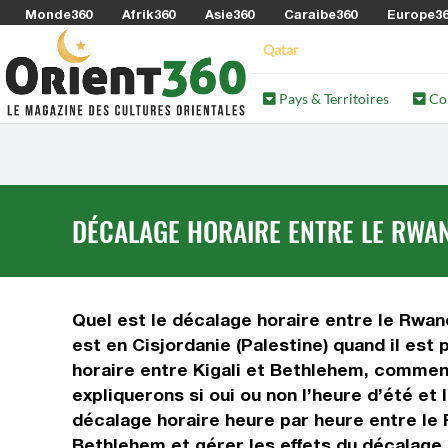
Monde360
Afrik360
Asie360
Caraibe360
Europe3
Qatar
Pays & Territoires
Co
DÉCALAGE HORAIRE ENTRE LE RWAND
Quel est le décalage horaire entre le Rwanda
est en Cisjordanie (Palestine) quand il est
horaire entre Kigali et Bethlehem, comment
expliquerons si oui ou non l’heure d’été et
décalage horaire heure par heure entre le 
Bethlehem et gérer les effets du décalage 