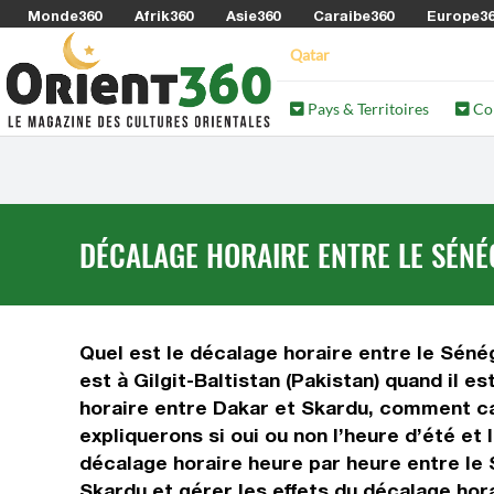
Monde360
Afrik360
Asie360
Caraibe360
Europe3
Qatar
Pays & Territoires
Co
DÉCALAGE HORAIRE ENTRE LE SÉNÉG
Quel est le décalage horaire entre le Sénéga
est à Gilgit-Baltistan (Pakistan) quand il 
horaire entre Dakar et Skardu, comment cal
expliquerons si oui ou non l’heure d’été et
décalage horaire heure par heure entre le S
Skardu et gérer les effets du décalage hora