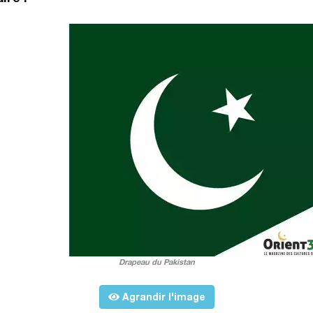
Drapeau du Pakistan
Agrandir l'image