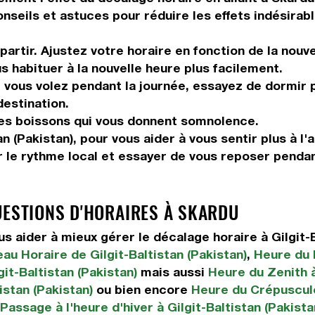
onseils et astuces pour réduire les effets indésirab
artir. Ajustez votre horaire en fonction de la nouv
us habituer à la nouvelle heure plus facilement.
vous volez pendant la journée, essayez de dormir pe
destination.
les boissons qui vous donnent somnolence.
n (Pakistan), pour vous aider à vous sentir plus à l'a
 le rythme local et essayer de vous reposer pendan
UESTIONS D'HORAIRES À SKARDU
aider à mieux gérer le décalage horaire à Gilgit-B
au Horaire de Gilgit-Baltistan (Pakistan)
,
Heure du l
it-Baltistan (Pakistan)
mais aussi
Heure du Zenith à
istan (Pakistan)
ou bien encore
Heure du Crépuscule 
Passage à l'heure d'hiver à Gilgit-Baltistan (Pakista