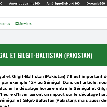
60
AmériqueLatine360
AmériqueDuNord360
Océanie360
ntenus
Services
AL ET GILGIT-BALTISTAN (PAKISTAN)
l et Gilgit-Baltistan (Pakistan) ? Il est important de
est par exemple 12H au Sénégal. Dans cet article, nou
culer le décalage horaire entre le Sénégal et Gilgit
 l’heure d’hiver auront un impact sur le décalage h
énégal et Gilgit-Baltistan (Pakistan), mais aussi d
ire !