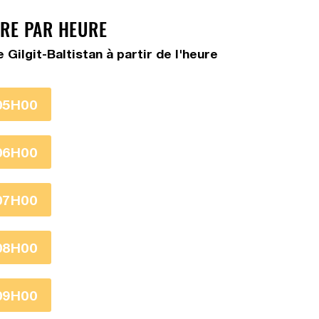
URE PAR HEURE
ilgit-Baltistan à partir de l'heure
05H00
06H00
07H00
08H00
09H00