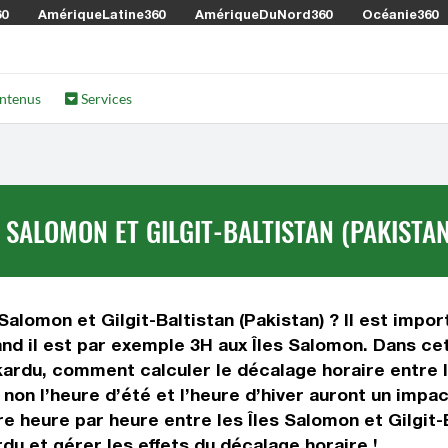
60
AmériqueLatine360
AmériqueDuNord360
Océanie360
ntenus
Services
 SALOMON ET GILGIT-BALTISTAN (PAKISTAN
Salomon et Gilgit-Baltistan (Pakistan) ? Il est impor
uand il est par exemple 3H aux Îles Salomon. Dans cet
kardu, comment calculer le décalage horaire entre l
 non l’heure d’été et l’heure d’hiver auront un impa
 heure par heure entre les Îles Salomon et Gilgit-B
du et gérer les effets du décalage horaire !