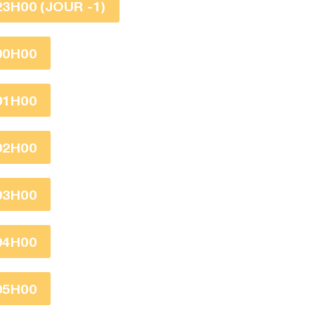
23H00 (JOUR -1)
00H00
01H00
02H00
03H00
04H00
05H00