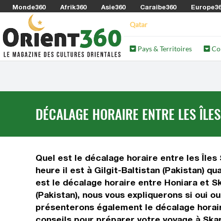
Monde360
Afrik360
Asie360
Caraibe360
Europe3
Qatar
Pays & Territoires
Co
DÉCALAGE HORAIRE ENTRE LES ÎLES
Quel est le décalage horaire entre les Îles 
heure il est à Gilgit-Baltistan (Pakistan) q
est le décalage horaire entre Honiara et S
(Pakistan), nous vous expliquerons si oui ou
présenterons également le décalage horaire
conseils pour préparer votre voyage à Skar