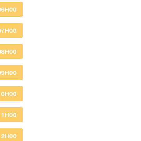
06H00
07H00
08H00
09H00
10H00
11H00
12H00