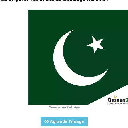
Drapeau du Pakistan
Agrandir l'image