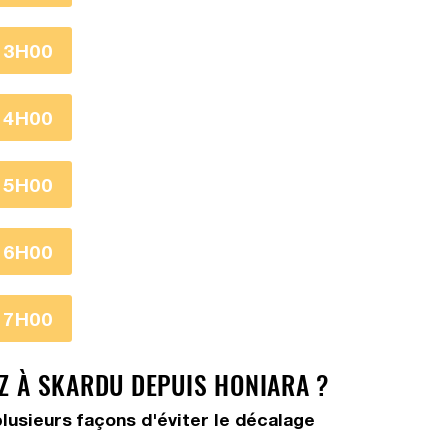
13H00
14H00
15H00
16H00
17H00
EZ À SKARDU DEPUIS HONIARA ?
plusieurs façons d'éviter le décalage