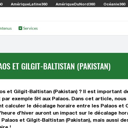
60
AmériqueLatine360
AmériqueDuNord360
Océanie360
ntenus
Services
OS ET GILGIT-BALTISTAN (PAKISTAN)
s et Gilgit-Baltistan (Pakistan) ? Il est important de
st par exemple 5H aux Palaos. Dans cet article, nous
calculer le décalage horaire entre les Palaos et Gi
 l’heure d’hiver auront un impact sur le décalage h
Palaos et Gilgit-Baltistan (Pakistan), mais aussi d
ire !