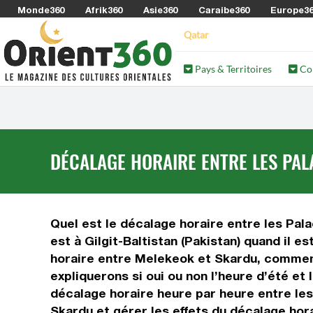
Monde360
Afrik360
Asie360
Caraibe360
Europe3
Qatar
Pays & Territoires
Co
DÉCALAGE HORAIRE ENTRE LES PALA
Quel est le décalage horaire entre les Palao
est à Gilgit-Baltistan (Pakistan) quand il e
horaire entre Melekeok et Skardu, comment 
expliquerons si oui ou non l’heure d’été et
décalage horaire heure par heure entre les 
Skardu et gérer les effets du décalage hora