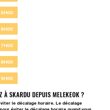
15H00
16H00
17H00
18H00
19H00
EZ À SKARDU DEPUIS MELEKEOK ?
viter le décalage horaire. Le décalage
s pour éviter le décalage horaire quand vous