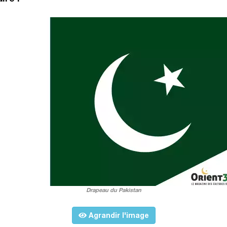
Drapeau du Pakistan
Agrandir l'image