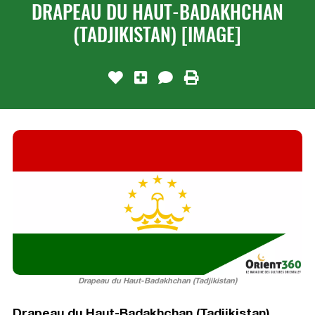
DRAPEAU DU HAUT-BADAKHCHAN
(TADJIKISTAN) [IMAGE]
Drapeau du Haut-Badakhchan (Tadjikistan)
Drapeau du Haut-Badakhchan (Tadjikistan)