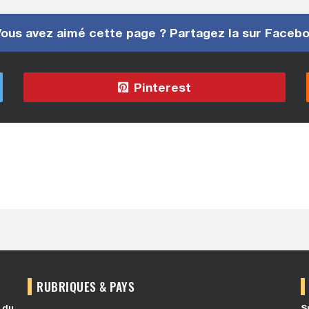
ous avez aimé cette page ? Partagez la sur Faceb
Pinterest
RUBRIQUES & PAYS
 du
S