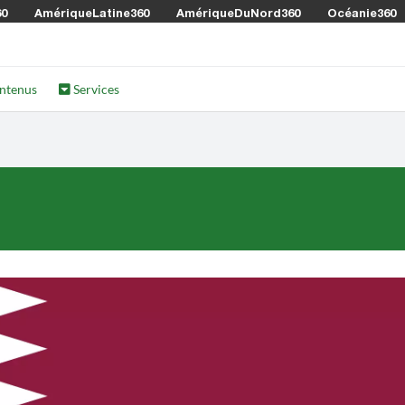
60
AmériqueLatine360
AmériqueDuNord360
Océanie360
ntenus
Services