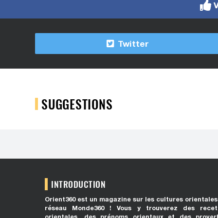
V
Twitter
SUGGESTIONS
INTRODUCTION
Orient360 est un magazine sur les cultures orientales
réseau Monde360 ! Vous y trouverez des recet
orientales, des prénoms orientaux et des prover