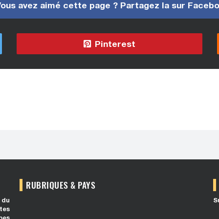
ous avez aimé cette page ? Partagez la sur Faceb
Pinterest
RUBRIQUES & PAYS
 du
S
tes
bes