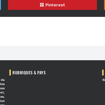
Pinterest
RUBRIQUES & PAYS
 du
S
tes
bes
ent,
es,
ion