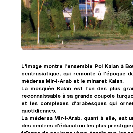
L'image montre l'ensemble Poi Kalan à Bo
centrasiatique, qui remonte à l'époque de
médersa Mir-i-Arab et le minaret Kalan.
La mosquée Kalan est l'un des plus gran
reconnaissable à sa grande coupole turquoi
et les complexes d'arabesques qui ornen
quotidiennes.
La médersa Mir-i-Arab, quant à elle, est
des centres d'éducation les plus prestigi
faïence de couleurs vives, tandis que les s