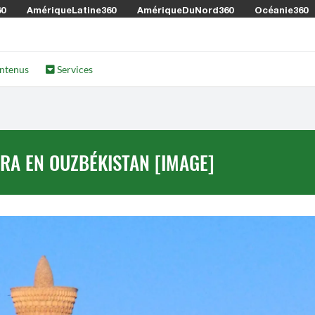
60
AmériqueLatine360
AmériqueDuNord360
Océanie360
ntenus
Services
RA EN OUZBÉKISTAN [IMAGE]