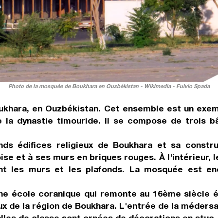
Photo de la mosquée de Boukhara en Ouzbékistan - Wikimedia - Fulvio Spada
ukhara, en Ouzbékistan. Cet ensemble est un exemp
 la dynastie timouride. Il se compose de trois b
ds édifices religieux de Boukhara et sa constr
se et à ses murs en briques rouges. À l'intérieur, 
t les murs et les plafonds. La mosquée est enco
 une école coranique qui remonte au 16ème siècle 
eux de la région de Boukhara. L'entrée de la méders
alles de classe sont ornées de décorations en stuc.