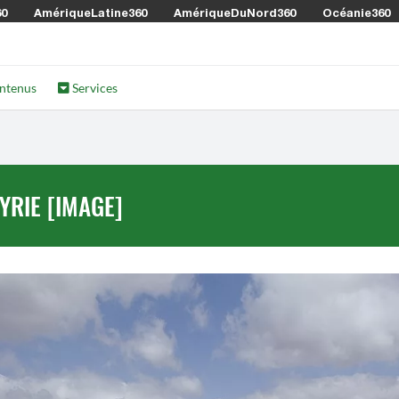
60
AmériqueLatine360
AmériqueDuNord360
Océanie360
ntenus
Services
YRIE [IMAGE]