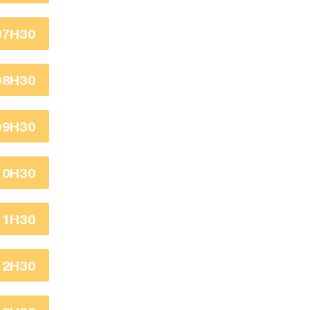
07H30
08H30
09H30
10H30
11H30
12H30