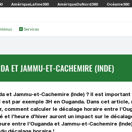
60
AmériqueLatine360
AmériqueDuNord360
Océanie360
ntenus
Services
DA ET JAMMU-ET-CACHEMIRE (INDE)
da et Jammu-et-Cachemire (Inde) ? Il est important d
l est par exemple 3H en Ouganda. Dans cet article, n
r, comment calculer le décalage horaire entre l'O
té et l’heure d’hiver auront un impact sur le décal
eure entre l'Ouganda et Jammu-et-Cachemire (Inde)
 du décalage horaire !