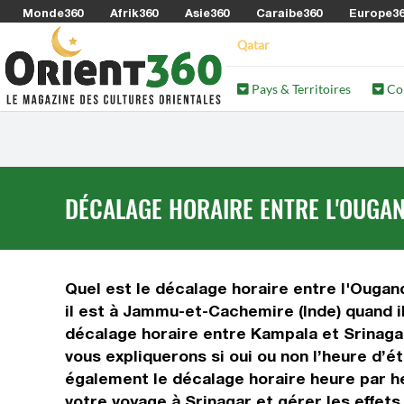
Monde360
Afrik360
Asie360
Caraibe360
Europe3
Qatar
Pays & Territoires
Co
DÉCALAGE HORAIRE ENTRE L'OUGAN
Quel est le décalage horaire entre l'Ougan
il est à Jammu-et-Cachemire (Inde) quand i
décalage horaire entre Kampala et Srinaga
vous expliquerons si oui ou non l’heure d’é
également le décalage horaire heure par h
votre voyage à Srinagar et gérer les effets