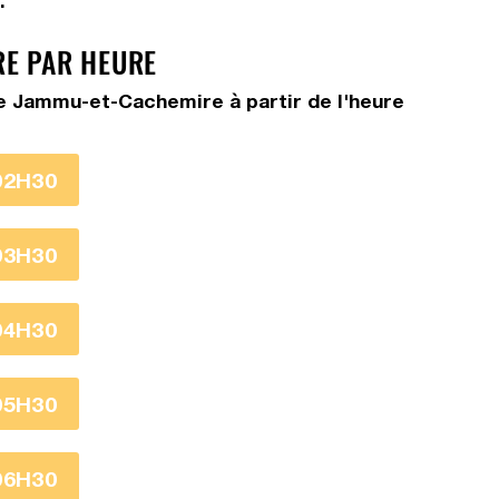
.
RE PAR HEURE
re Jammu-et-Cachemire à partir de l'heure
02H30
03H30
04H30
05H30
06H30