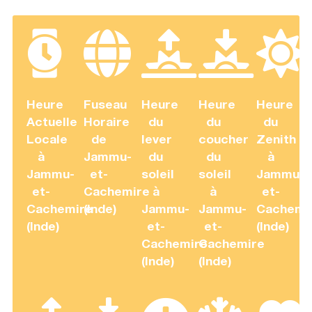
Heure
Fuseau
Heure
Heure
Heure
Actuelle
Horaire
du
du
du
Locale
de
lever
coucher
Zenith
à
Jammu-
du
du
à
Jammu-
et-
soleil
soleil
Jammu-
et-
Cachemire
à
à
et-
Cachemire
(Inde)
Jammu-
Jammu-
Cachemi
(Inde)
et-
et-
(Inde)
Cachemire
Cachemire
(Inde)
(Inde)