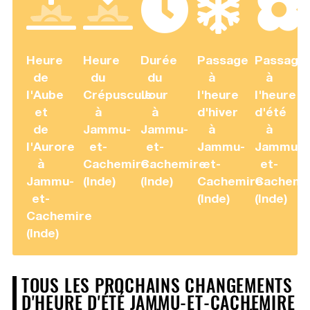
Heure
Heure
Durée
Passage
Passage
de
du
du
à
à
l'Aube
Crépuscule
Jour
l'heure
l'heure
et
à
à
d'hiver
d'été
de
Jammu-
Jammu-
à
à
l'Aurore
et-
et-
Jammu-
Jammu-
à
Cachemire
Cachemire
et-
et-
Jammu-
(Inde)
(Inde)
Cachemire
Cachemi
et-
(Inde)
(Inde)
Cachemire
(Inde)
TOUS LES PROCHAINS CHANGEMENTS
D'HEURE D'ÉTÉ JAMMU-ET-CACHEMIRE