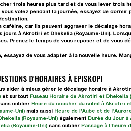
her trois heures plus tard et de vous lever trois he
vous volez pendant la journée, essayez de dormir pe
destination.
 caféine, car ils peuvent aggraver le décalage hora
s jours à Akrotiri et Dhekelia (Royaume-Uni). Lorsq
enses. Prenez le temps de vous reposer et de vous d
n, essayez de vous adapter à la nouvelle heure. Ma
UESTIONS D'HORAIRES À EPISKOPI
 aider à mieux gérer le décalage horaire à Akrotir
)
et surtout
Fuseau Horaire de Akrotiri et Dhekelia
sans oublier
Heure du coucher du soleil à Akrotiri 
yaume-Uni)
mais aussi
Heure de l'Aube et de l'Aurore
Dhekelia (Royaume-Uni)
également
Durée du Jour à 
kelia (Royaume-Uni)
sans oublier
Passage à l'heure d