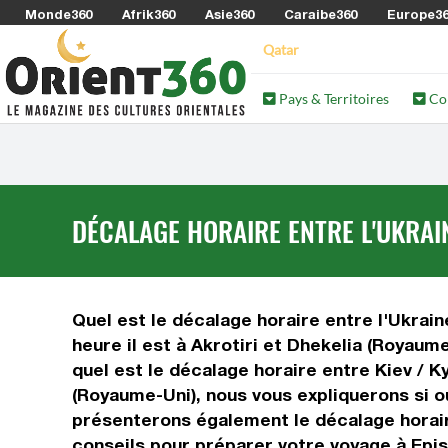
Monde360
Afrik360
Asie360
Caraibe360
Europe3
Qatar
Pays & Territoires
Co
DÉCALAGE HORAIRE ENTRE L'UKRAIN
Quel est le décalage horaire entre l'Ukraine
heure il est à Akrotiri et Dhekelia (Royaum
quel est le décalage horaire entre Kiev / K
(Royaume-Uni), nous vous expliquerons si ou
présenterons également le décalage horaire
conseils pour préparer votre voyage à Episk