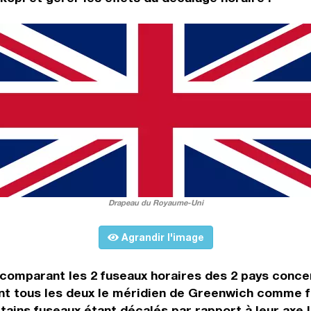
Drapeau du Royaume-Uni
Agrandir l'image
n comparant les 2 fuseaux horaires des 2 pays conc
nt tous les deux le méridien de Greenwich comme f
rtains fuseaux étant décalés par rapport à leur axe l