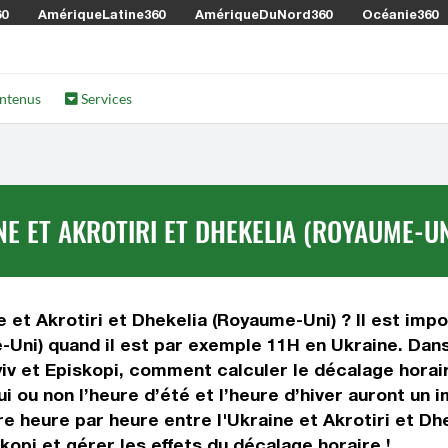
60
AmériqueLatine360
AmériqueDuNord360
Océanie360
ntenus
Services
E ET AKROTIRI ET DHEKELIA (ROYAUME-UN
 et Akrotiri et Dhekelia (Royaume-Uni) ? Il est impo
e-Uni) quand il est par exemple 11H en Ukraine. Dans
yiv et Episkopi, comment calculer le décalage horair
i ou non l’heure d’été et l’heure d’hiver auront un 
 heure par heure entre l'Ukraine et Akrotiri et Dh
opi et gérer les effets du décalage horaire !