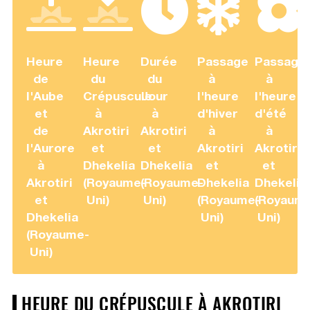
Heure
Heure
Durée
Passage
Passage
de
du
du
à
à
l'Aube
Crépuscule
Jour
l'heure
l'heure
et
à
à
d'hiver
d'été
de
Akrotiri
Akrotiri
à
à
l'Aurore
et
et
Akrotiri
Akrotiri
à
Dhekelia
Dhekelia
et
et
Akrotiri
(Royaume-
(Royaume-
Dhekelia
Dhekelia
et
Uni)
Uni)
(Royaume-
(Royaum
Dhekelia
Uni)
Uni)
(Royaume-
Uni)
HEURE DU CRÉPUSCULE À AKROTIRI