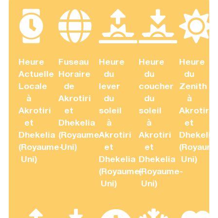
Heure
Fuseau
Heure
Heure
Heure
Actuelle
Horaire
du
du
du
Locale
de
lever
coucher
Zenith
à
Akrotiri
du
du
à
Akrotiri
et
soleil
soleil
Akrotiri
et
Dhekelia
à
à
et
Dhekelia
(Royaume-
Akrotiri
Akrotiri
Dhekelia
(Royaume-
Uni)
et
et
(Royaum
Uni)
Dhekelia
Dhekelia
Uni)
(Royaume-
(Royaume-
Uni)
Uni)