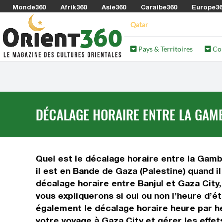
Monde360
Afrik360
Asie360
Caraibe360
Europe3
Qatar
Pays & Territoires
Co
DÉCALAGE HORAIRE ENTRE LA GAMBI
Quel est le décalage horaire entre la Gambi
il est en Bande de Gaza (Palestine) quand i
décalage horaire entre Banjul et Gaza City
vous expliquerons si oui ou non l’heure d’é
également le décalage horaire heure par he
votre voyage à Gaza City et gérer les effet