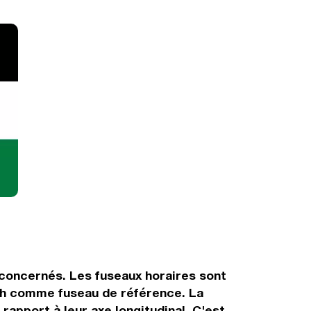
s concernés. Les fuseaux horaires sont
tch comme fuseau de référence. La
rapport à leur axe longitudinal. C'est