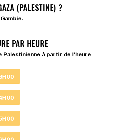
AZA (PALESTINE) ?
a Gambie.
URE PAR HEURE
Palestinienne à partir de l'heure
3H00
4H00
5H00
6H00