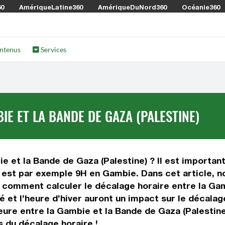
60
AmériqueLatine360
AmériqueDuNord360
Océanie360
ntenus
Services
E ET LA BANDE DE GAZA (PALESTINE)
e et la Bande de Gaza (Palestine) ? Il est important
l est par exemple 9H en Gambie. Dans cet article, no
, comment calculer le décalage horaire entre la Gam
té et l’heure d’hiver auront un impact sur le décal
ure entre la Gambie et la Bande de Gaza (Palestine
s du décalage horaire !