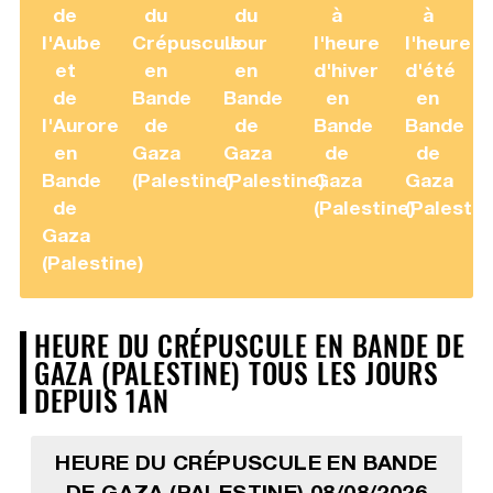
de
du
du
à
à
l'Aube
Crépuscule
Jour
l'heure
l'heure
et
en
en
d'hiver
d'été
de
Bande
Bande
en
en
l'Aurore
de
de
Bande
Bande
en
Gaza
Gaza
de
de
Bande
(Palestine)
(Palestine)
Gaza
Gaza
de
(Palestine)
(Palestin
Gaza
(Palestine)
HEURE DU CRÉPUSCULE EN BANDE DE
GAZA (PALESTINE) TOUS LES JOURS
DEPUIS 1AN
HEURE DU CRÉPUSCULE EN BANDE
DE GAZA (PALESTINE) 08/08/2026