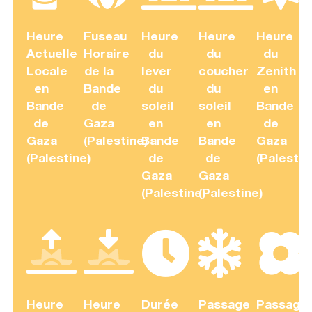
Heure
Fuseau
Heure
Heure
Heure
Actuelle
Horaire
du
du
du
Locale
de la
lever
coucher
Zenith
en
Bande
du
du
en
Bande
de
soleil
soleil
Bande
de
Gaza
en
en
de
Gaza
(Palestine)
Bande
Bande
Gaza
(Palestine)
de
de
(Palestin
Gaza
Gaza
(Palestine)
(Palestine)
Heure
Heure
Durée
Passage
Passage