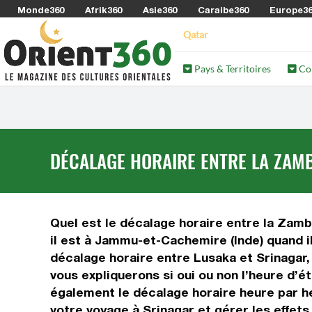
Monde360
Afrik360
Asie360
Caraibe360
Europe3
Qatar
Pays & Territoires
Co
DÉCALAGE HORAIRE ENTRE LA ZAMB
Quel est le décalage horaire entre la Zamb
il est à Jammu-et-Cachemire (Inde) quand i
décalage horaire entre Lusaka et Srinagar
vous expliquerons si oui ou non l’heure d’é
également le décalage horaire heure par h
votre voyage à Srinagar et gérer les effets