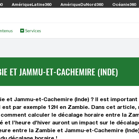
60
AmériqueLatine360
AmériqueDuNord360
Océanie360
ntenus
Services
IE ET JAMMU-ET-CACHEMIRE (INDE)
ie et Jammu-et-Cachemire (Inde) ? Il est important d
l est par exemple 12H en Zambie. Dans cet article, n
, comment calculer le décalage horaire entre la Za
té et l’heure d’hiver auront un impact sur le décal
eure entre la Zambie et Jammu-et-Cachemire (Inde)
 du décalage horaire !