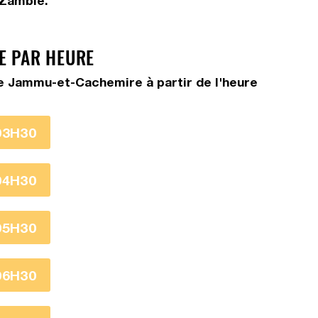
 Zambie.
E PAR HEURE
re Jammu-et-Cachemire à partir de l'heure
03H30
04H30
05H30
06H30