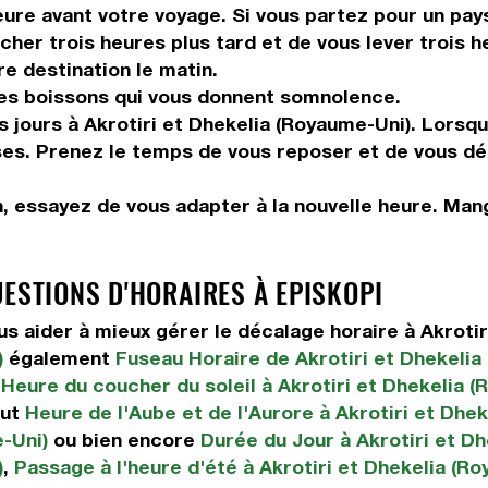
ure avant votre voyage. Si vous partez pour un pays
her trois heures plus tard et de vous lever trois he
re destination le matin.
les boissons qui vous donnent somnolence.
s jours à Akrotiri et Dhekelia (Royaume-Uni). Lorsq
enses. Prenez le temps de vous reposer et de vous d
n, essayez de vous adapter à la nouvelle heure. Ma
UESTIONS D'HORAIRES À EPISKOPI
 aider à mieux gérer le décalage horaire à Akrotir
)
également
Fuseau Horaire de Akrotiri et Dhekelia
,
Heure du coucher du soleil à Akrotiri et Dhekelia 
out
Heure de l'Aube et de l'Aurore à Akrotiri et Dhe
-Uni)
ou bien encore
Durée du Jour à Akrotiri et D
)
,
Passage à l'heure d'été à Akrotiri et Dhekelia (R