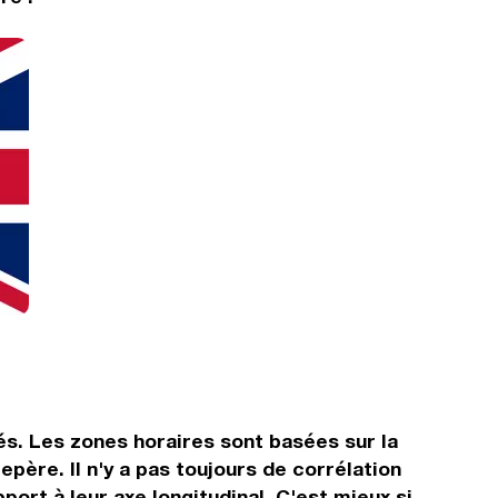
és. Les zones horaires sont basées sur la
ère. Il n'y a pas toujours de corrélation
port à leur axe longitudinal. C'est mieux si