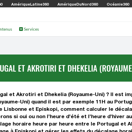
60
AmériqueLatine360
AmériqueDuNord360
Océanie360
ntenus
Services
UGAL ET AKROTIRI ET DHEKELIA (ROYAUME
al et Akrotiri et Dhekelia (Royaume-Uni) ? Il est im
(Royaume-Uni) quand il est par exemple 11H au Portug
e Lisbonne et Episkopi, comment calculer le décalag
ons si oui ou non l’heure d’été et l’heure d’hiver a
ge horaire heure par heure entre le Portugal et Ak
ge à Episkopi et gérer les effets du décalage horai