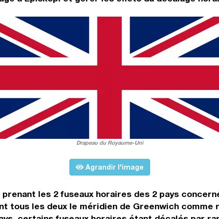
Drapeau du Royaume-Uni
Agrandir l'image
n prenant les 2 fuseaux horaires des 2 pays concern
t tous les deux le méridien de Greenwich comme rep
ays, certains fuseaux horaires étant décalés par rap