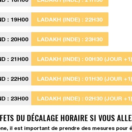
D : 19H00
LADAKH (INDE) : 22H30
D : 20H00
LADAKH (INDE) : 23H30
D : 21H00
LADAKH (INDE) : 00H30 (JOUR +1
D : 22H00
LADAKH (INDE) : 01H30 (JOUR +1
D : 23H00
LADAKH (INDE) : 02H30 (JOUR +1
FETS DU DÉCALAGE HORAIRE SI VOUS ALLE
ne, il est important de prendre des mesures pour é