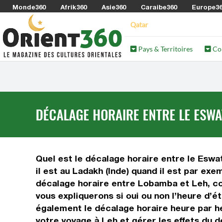
Monde360
Afrik360
Asie360
Caraibe360
Europe3
Qatar
Pays & Territoires
Co
DÉCALAGE HORAIRE ENTRE LE ESWAT
Quel est le décalage horaire entre le Eswati
il est au Ladakh (Inde) quand il est par exe
décalage horaire entre Lobamba et Leh, com
vous expliquerons si oui ou non l’heure d’é
également le décalage horaire heure par he
votre voyage à Leh et gérer les effets du d