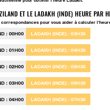
watinienne pour obtenir l'heure Ladakh.
ZILAND ET LE LADAKH (INDE) HEURE PAR 
correspondances pour vous aider à calculer l'heure
D : 00H00
LADAKH (INDE) : 03H30
D : 01H00
LADAKH (INDE) : 04H30
D : 02H00
LADAKH (INDE) : 05H30
D : 03H00
LADAKH (INDE) : 06H30
D : 04H00
LADAKH (INDE) : 07H30