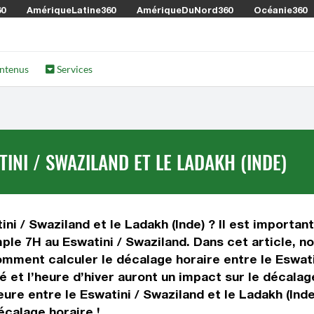
60
AmériqueLatine360
AmériqueDuNord360
Océanie360
ntenus
Services
INI / SWAZILAND ET LE LADAKH (INDE)
ni / Swaziland et le Ladakh (Inde) ? Il est important
mple 7H au Eswatini / Swaziland. Dans cet article, no
ment calculer le décalage horaire entre le Eswatin
té et l’heure d’hiver auront un impact sur le décal
ure entre le Eswatini / Swaziland et le Ladakh (Ind
écalage horaire !