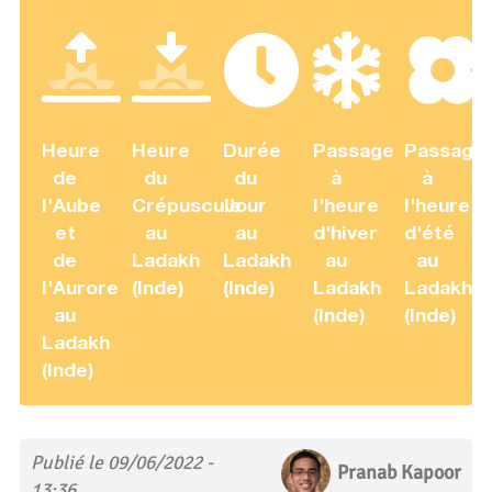
Heure
Heure
Durée
Passage
Passage
de
du
du
à
à
l'Aube
Crépuscule
Jour
l'heure
l'heure
et
au
au
d'hiver
d'été
de
Ladakh
Ladakh
au
au
l'Aurore
(Inde)
(Inde)
Ladakh
Ladakh
au
(Inde)
(Inde)
Ladakh
(Inde)
Publié le 09/06/2022 -
Pranab Kapoor
13:36