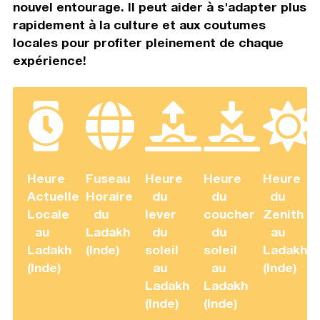
nouvel entourage. Il peut aider à s'adapter plus
rapidement à la culture et aux coutumes
locales pour profiter pleinement de chaque
expérience!
Heure
Fuseau
Heure
Heure
Heure
Actuelle
Horaire
du
du
du
Locale
du
lever
coucher
Zenith
au
Ladakh
du
du
au
Ladakh
(Inde)
soleil
soleil
Ladakh
(Inde)
au
au
(Inde)
Ladakh
Ladakh
(Inde)
(Inde)