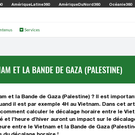
60
AmériqueLatine360
AmériqueDuNord360
Océanie360
ntenus
Services
AM ET LA BANDE DE GAZA (PALESTINE)
am et la Bande de Gaza (Palestine) ? Il est important
uand il est par exemple 4H au Vietnam. Dans cet arti
 comment calculer le décalage horaire entre le Viet
té et l’heure d’hiver auront un impact sur le décal
ure entre le Vietnam et la Bande de Gaza (Palestin
s du décalage horaire !