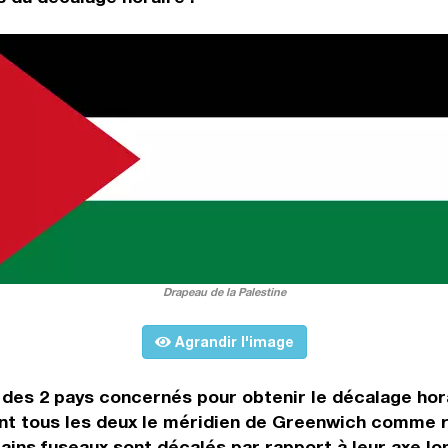
Drapeau de la Palestine
Agrandir l'image
es des 2 pays concernés pour obtenir le décalage hor
 tous les deux le méridien de Greenwich comme repè
ains fuseaux sont décalés par rapport à leur axe lon