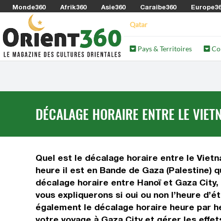
Monde360
Afrik360
Asie360
Caraibe360
Europe3
Qatar
Pays & Territoires
Co
DÉCALAGE HORAIRE ENTRE LE VIETN
Quel est le décalage horaire entre le Vietn
heure il est en Bande de Gaza (Palestine) q
décalage horaire entre Hanoï et Gaza City,
vous expliquerons si oui ou non l’heure d’é
également le décalage horaire heure par he
votre voyage à Gaza City et gérer les effet