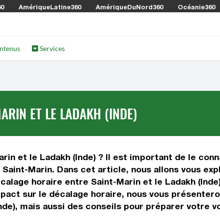
60
AmériqueLatine360
AmériqueDuNord360
Océanie360
ntenus
Services
ARIN ET LE LADAKH (INDE)
in et le Ladakh (Inde) ? Il est important de le conna
 Saint-Marin. Dans cet article, nous allons vous exp
alage horaire entre Saint-Marin et le Ladakh (Inde)
 impact sur le décalage horaire, nous vous présente
nde), mais aussi des conseils pour préparer votre v