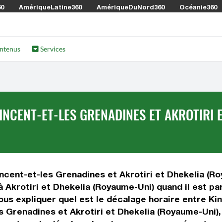
60
AmériqueLatine360
AmériqueDuNord360
Océanie360
ntenus
Services
NCENT-ET-LES GRENADINES ET AKROTIRI 
ncent-et-les Grenadines et Akrotiri et Dhekelia (Ro
t à Akrotiri et Dhekelia (Royaume-Uni) quand il est p
vous expliquer quel est le décalage horaire entre K
s Grenadines et Akrotiri et Dhekelia (Royaume-Uni),