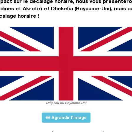
 impact sur le décalage horaire, nous vous présente
dines et Akrotiri et Dhekelia (Royaume-Uni), mais a
calage horaire !
Drapeau du Royaume-Uni
Agrandir l'image