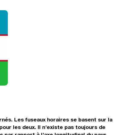
rnés. Les fuseaux horaires se basent sur la
r les deux. Il n'existe pas toujours de
s par rapport à l'axe longitudinal du pays.