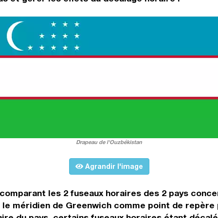
Drapeau de l'Ouzbékistan
Agrandir l'image
 comparant les 2 fuseaux horaires des 2 pays conce
e méridien de Greenwich comme point de repère pou
aire du pays, certains fuseaux horaires étant décalé