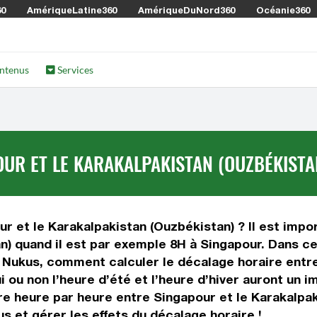
60
AmériqueLatine360
AmériqueDuNord360
Océanie360
ntenus
Services
UR ET LE KARAKALPAKISTAN (OUZBÉKISTA
r et le Karakalpakistan (Ouzbékistan) ? Il est impor
n) quand il est par exemple 8H à Singapour. Dans cet
 Nukus, comment calculer le décalage horaire entre
i ou non l’heure d’été et l’heure d’hiver auront un 
e heure par heure entre Singapour et le Karakalpak
s et gérer les effets du décalage horaire !