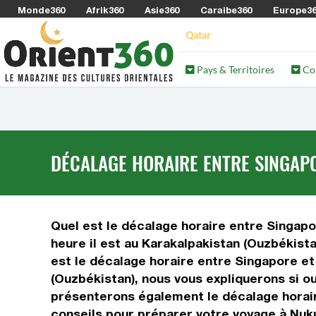
Monde360
Afrik360
Asie360
Caraibe360
Europe3
Qatar
Pays & Territoires
Co
DÉCALAGE HORAIRE ENTRE SINGAPO
Quel est le décalage horaire entre Singapou
heure il est au Karakalpakistan (Ouzbékista
est le décalage horaire entre Singapore et
(Ouzbékistan), nous vous expliquerons si ou
présenterons également le décalage horair
conseils pour préparer votre voyage à Nuku