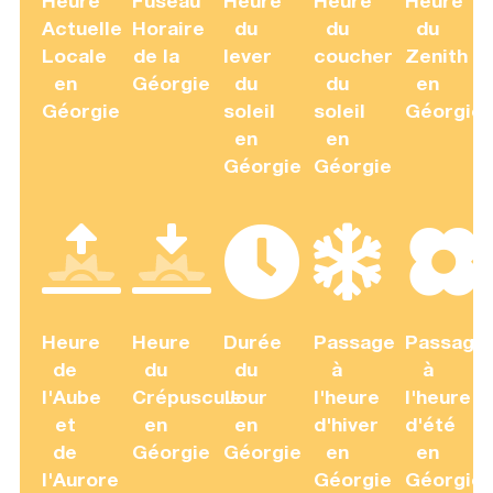
Heure
Fuseau
Heure
Heure
Heure
Actuelle
Horaire
du
du
du
Locale
de la
lever
coucher
Zenith
en
Géorgie
du
du
en
Géorgie
soleil
soleil
Géorgie
en
en
Géorgie
Géorgie
Heure
Heure
Durée
Passage
Passage
de
du
du
à
à
l'Aube
Crépuscule
Jour
l'heure
l'heure
et
en
en
d'hiver
d'été
de
Géorgie
Géorgie
en
en
l'Aurore
Géorgie
Géorgie