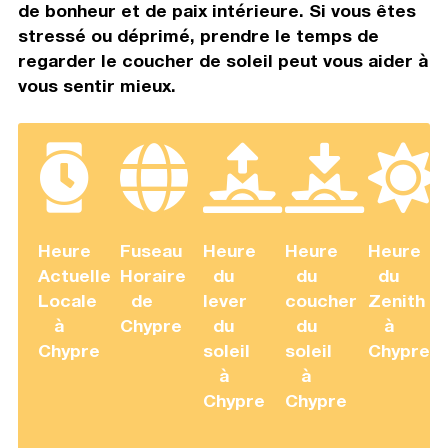
de bonheur et de paix intérieure. Si vous êtes
stressé ou déprimé, prendre le temps de
regarder le coucher de soleil peut vous aider à
vous sentir mieux.
Heure
Fuseau
Heure
Heure
Heure
Actuelle
Horaire
du
du
du
Locale
de
lever
coucher
Zenith
à
Chypre
du
du
à
Chypre
soleil
soleil
Chypre
à
à
Chypre
Chypre