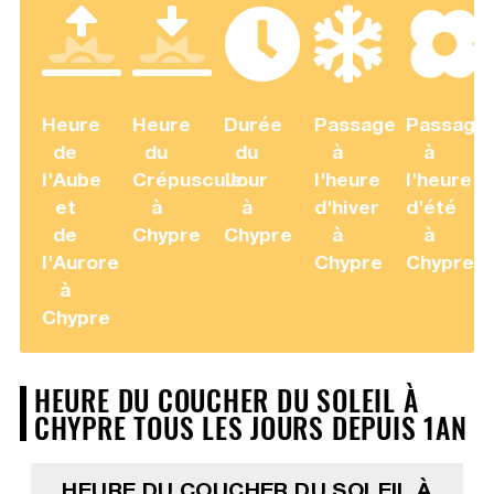
Heure
Heure
Durée
Passage
Passage
de
du
du
à
à
l'Aube
Crépuscule
Jour
l'heure
l'heure
et
à
à
d'hiver
d'été
de
Chypre
Chypre
à
à
l'Aurore
Chypre
Chypre
à
Chypre
HEURE DU COUCHER DU SOLEIL À
CHYPRE TOUS LES JOURS DEPUIS 1AN
HEURE DU COUCHER DU SOLEIL À