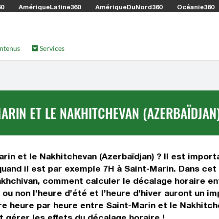
60
AmériqueLatine360
AmériqueDuNord360
Océanie360
ntenus
Services
ARIN ET LE NAKHITCHEVAN (AZERBAÏDJAN
rin et le Nakhitchevan (Azerbaïdjan) ? Il est importa
quand il est par exemple 7H à Saint-Marin. Dans cet 
akhchivan, comment calculer le décalage horaire en
i ou non l’heure d’été et l’heure d’hiver auront un i
 heure par heure entre Saint-Marin et le Nakhitche
 gérer les effets du décalage horaire !