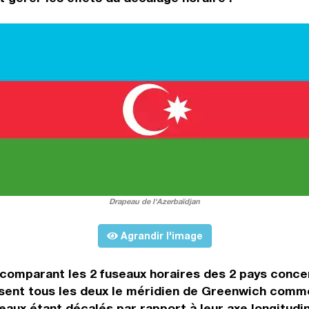
Drapeau de l'Azerbaïdjan
Agrandir l'image
n comparant les 2 fuseaux horaires des 2 pays conc
sent tous les deux le méridien de Greenwich comme
seaux étant décalés par rapport à leur axe longitudi