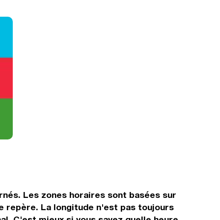
ernés. Les zones horaires sont basées sur
 repère. La longitude n'est pas toujours
nal. C'est mieux si vous savez quelle heure