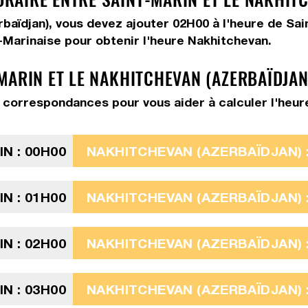
rbaïdjan), vous devez
ajouter 02H00
à l'heure de Sai
t-Marinaise pour obtenir l'heure Nakhitchevan.
MARIN ET LE NAKHITCHEVAN (AZERBAÏDJAN
correspondances pour vous aider à calculer l'heure
N : 00H00
NAKHITCHEVAN (AZERBAÏDJAN) :
N : 01H00
NAKHITCHEVAN (AZERBAÏDJAN) :
N : 02H00
NAKHITCHEVAN (AZERBAÏDJAN) :
N : 03H00
NAKHITCHEVAN (AZERBAÏDJAN) :