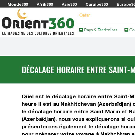
Monde360
Afrik360
Asie360
Caraibe360
Europe3
Qatar
Pays & Territoires
Co
DÉCALAGE HORAIRE ENTRE SAINT-M
Quel est le décalage horaire entre Saint-Ma
heure il est au Nakhitchevan (Azerbaïdjan) 
le décalage horaire entre Saint Marin et N
(Azerbaïdjan), nous vous expliquerons si ou
présenterons également le décalage horaire
pour préparer votre voyage à Nakhchivan et