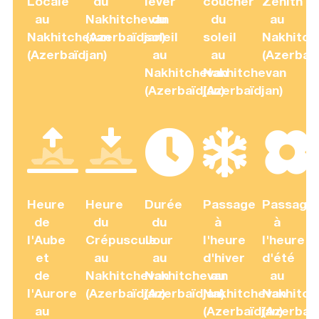
Locale
du
lever
coucher
Zenith
au
Nakhitchevan
du
du
au
Nakhitchevan
(Azerbaïdjan)
soleil
soleil
Nakhitch
(Azerbaïdjan)
au
au
(Azerbaïd
Nakhitchevan
Nakhitchevan
(Azerbaïdjan)
(Azerbaïdjan)
Heure
Heure
Durée
Passage
Passage
de
du
du
à
à
l'Aube
Crépuscule
Jour
l'heure
l'heure
et
au
au
d'hiver
d'été
de
Nakhitchevan
Nakhitchevan
au
au
l'Aurore
(Azerbaïdjan)
(Azerbaïdjan)
Nakhitchevan
Nakhitch
au
(Azerbaïdjan)
(Azerbaïd