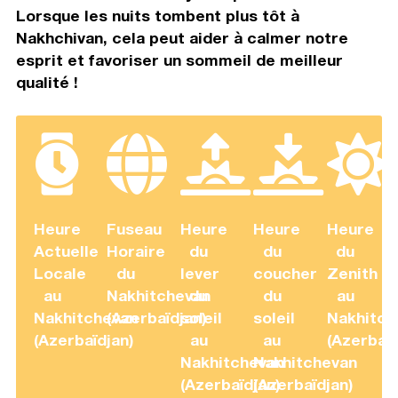
Lorsque les nuits tombent plus tôt à
Nakhchivan, cela peut aider à calmer notre
esprit et favoriser un sommeil de meilleur
qualité !
Heure
Fuseau
Heure
Heure
Heure
Actuelle
Horaire
du
du
du
Locale
du
lever
coucher
Zenith
au
Nakhitchevan
du
du
au
Nakhitchevan
(Azerbaïdjan)
soleil
soleil
Nakhitch
(Azerbaïdjan)
au
au
(Azerbaïd
Nakhitchevan
Nakhitchevan
(Azerbaïdjan)
(Azerbaïdjan)