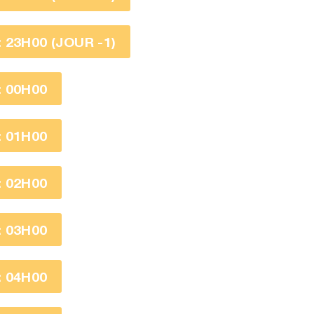
23H00 (JOUR -1)
 00H00
 01H00
 02H00
 03H00
 04H00