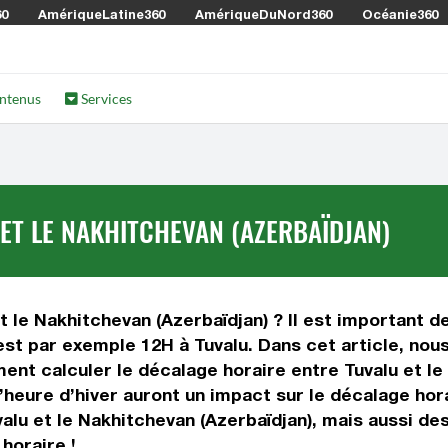
60
AmériqueLatine360
AmériqueDuNord360
Océanie360
ntenus
Services
ET LE NAKHITCHEVAN (AZERBAÏDJAN)
 le Nakhitchevan (Azerbaïdjan) ? Il est important de 
est par exemple 12H à Tuvalu. Dans cet article, nous
ent calculer le décalage horaire entre Tuvalu et le
 l’heure d’hiver auront un impact sur le décalage h
alu et le Nakhitchevan (Azerbaïdjan), mais aussi de
horaire !