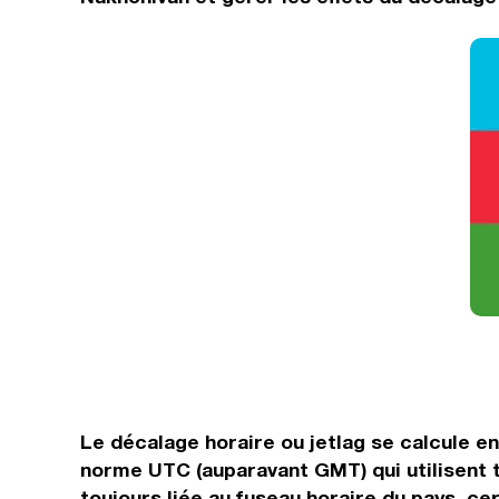
Le décalage horaire ou jetlag se calcule e
norme UTC (auparavant GMT) qui utilisent 
toujours liée au fuseau horaire du pays, ce