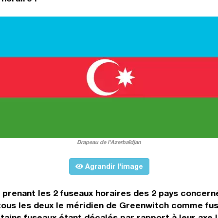
Drapeau de l'Azerbaïdjan
Agrandir l'image
n prenant les 2 fuseaux horaires des 2 pays concern
tous les deux le méridien de Greenwitch comme fus
rtains fuseaux étant décalés par rapport à leur axe 