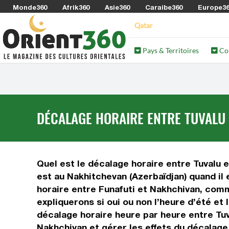
Monde360
Afrik360
Asie360
Caraibe360
Europe3
Qatar
Pays & Territoires
Co
DÉCALAGE HORAIRE ENTRE TUVALU 
Quel est le décalage horaire entre Tuvalu et
est au Nakhitchevan (Azerbaïdjan) quand il 
horaire entre Funafuti et Nakhchivan, comm
expliquerons si oui ou non l’heure d’été et
décalage horaire heure par heure entre Tuv
Nakhchivan et gérer les effets du décalage 