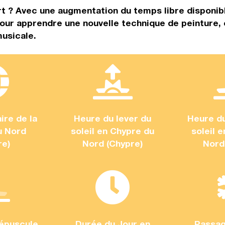
t ? Avec une augmentation du temps libre disponibl
our apprendre une nouvelle technique de peinture,
musicale.
ire de la
Heure du lever du
Heure d
u Nord
soleil en Chypre du
soleil 
re)
Nord (Chypre)
Nord
épuscule
Durée du Jour en
Passag