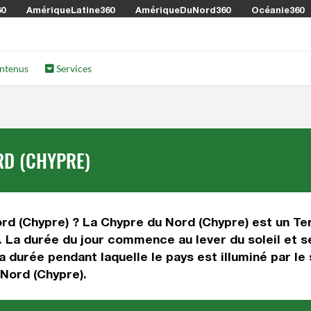
60
AmériqueLatine360
AmériqueDuNord360
Océanie360
ntenus
Services
RD (CHYPRE)
ord (Chypre) ? La Chypre du Nord (Chypre) est un Ter
. La durée du jour commence au lever du soleil et s
a durée pendant laquelle le pays est illuminé par le 
Nord (Chypre).