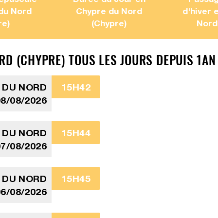
du Nord
Chypre du Nord
d'hiver 
re)
(Chypre)
Nord
RD (CHYPRE) TOUS LES JOURS DEPUIS 1AN
 DU NORD
15H42
8/08/2026
 DU NORD
15H44
7/08/2026
 DU NORD
15H45
6/08/2026