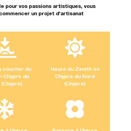
e pour vos passions artistiques, vous
 commencer un projet d’artisanat
u coucher du
Heure du Zenith en
en Chypre du
Chypre du Nord
 (Chypre)
(Chypre)
e à l'heure
Passage à l'heure