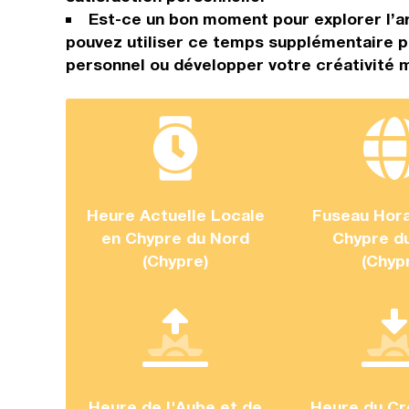
Est-ce un bon moment pour explorer l’ar
pouvez utiliser ce temps supplémentaire p
personnel ou développer votre créativité 
Heure Actuelle Locale
Fuseau Hora
en Chypre du Nord
Chypre d
(Chypre)
(Chyp
Heure de l'Aube et de
Heure du Cr