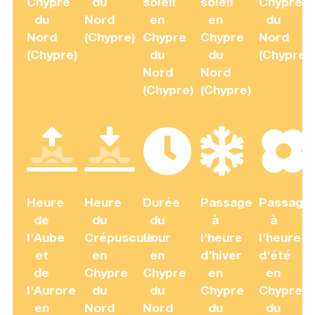
Chypre
du
soleil
soleil
Chypre
du
Nord
en
en
du
Nord
(Chypre)
Chypre
Chypre
Nord
(Chypre)
du
du
(Chypre)
Nord
Nord
(Chypre)
(Chypre)
Heure
Heure
Durée
Passage
Passage
de
du
du
à
à
l'Aube
Crépuscule
Jour
l'heure
l'heure
et
en
en
d'hiver
d'été
de
Chypre
Chypre
en
en
l'Aurore
du
du
Chypre
Chypre
en
Nord
Nord
du
du