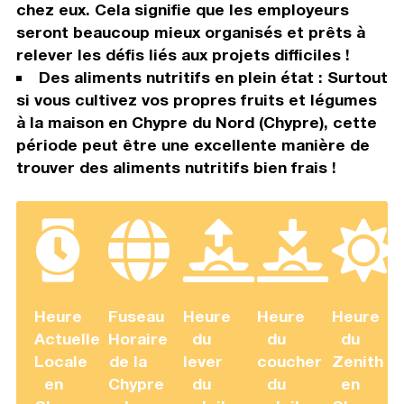
chez eux. Cela signifie que les employeurs
seront beaucoup mieux organisés et prêts à
relever les défis liés aux projets difficiles !
Des aliments nutritifs en plein état : Surtout
si vous cultivez vos propres fruits et légumes
à la maison en Chypre du Nord (Chypre), cette
période peut être une excellente manière de
trouver des aliments nutritifs bien frais !
Heure
Fuseau
Heure
Heure
Heure
Actuelle
Horaire
du
du
du
Locale
de la
lever
coucher
Zenith
en
Chypre
du
du
en