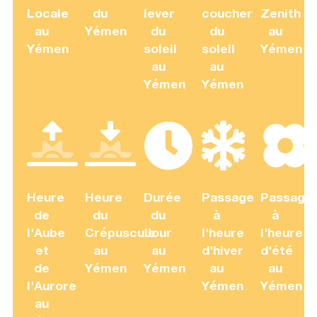
Locale
du
lever
coucher
Zenith
au
Yémen
du
du
au
Yémen
soleil
soleil
Yémen
au
au
Yémen
Yémen
Heure
Heure
Durée
Passage
Passage
de
du
du
à
à
l'Aube
Crépuscule
Jour
l'heure
l'heure
et
au
au
d'hiver
d'été
de
Yémen
Yémen
au
au
l'Aurore
Yémen
Yémen
au