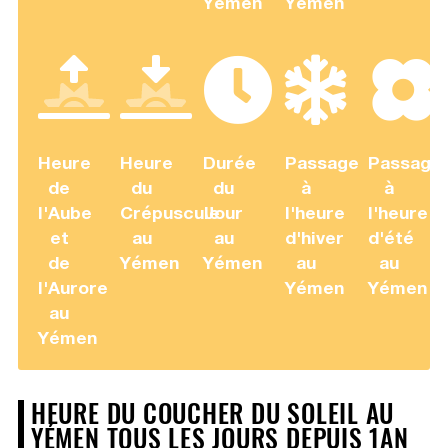
Yémen
Yémen
Heure
Heure
Durée
Passage
Passage
de
du
du
à
à
l'Aube
Crépuscule
Jour
l'heure
l'heure
et
au
au
d'hiver
d'été
de
Yémen
Yémen
au
au
l'Aurore
Yémen
Yémen
au
Yémen
HEURE DU COUCHER DU SOLEIL AU
YÉMEN TOUS LES JOURS DEPUIS 1AN