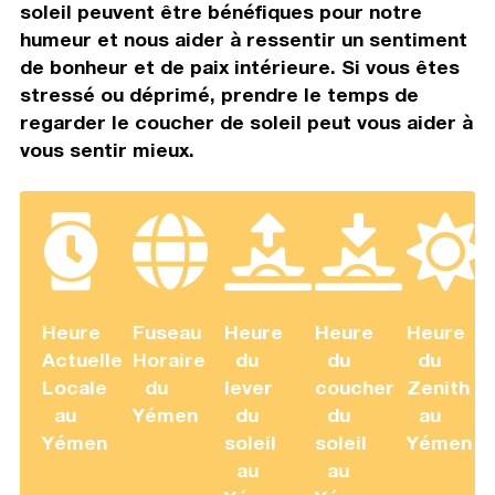
soleil peuvent être bénéfiques pour notre
humeur et nous aider à ressentir un sentiment
de bonheur et de paix intérieure. Si vous êtes
stressé ou déprimé, prendre le temps de
regarder le coucher de soleil peut vous aider à
vous sentir mieux.
Heure
Fuseau
Heure
Heure
Heure
Actuelle
Horaire
du
du
du
Locale
du
lever
coucher
Zenith
au
Yémen
du
du
au
Yémen
soleil
soleil
Yémen
au
au