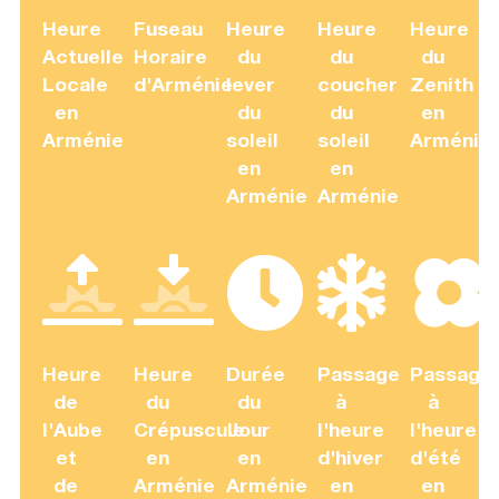
Heure
Fuseau
Heure
Heure
Heure
Actuelle
Horaire
du
du
du
Locale
d'Arménie
lever
coucher
Zenith
en
du
du
en
Arménie
soleil
soleil
Arménie
en
en
Arménie
Arménie
Heure
Heure
Durée
Passage
Passage
de
du
du
à
à
l'Aube
Crépuscule
Jour
l'heure
l'heure
et
en
en
d'hiver
d'été
de
Arménie
Arménie
en
en